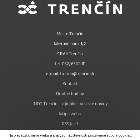
Mesto Trenčín
Mierové nám. 1/2
911 64 Trenčín
tel: 032/6504 111
e-mail: trencin@trencin.sk
Kontakt
Úradné hodiny
INFO Trenčín – oficiálne mestské noviny
Mapa webu
RSS feed
Nastavenie cookies
Na prevádzkovanie webu a analýzu návštevnosti používame súbory cookies.