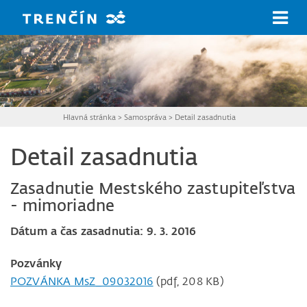
Prejsť na hlavný obsah
Hlavná stránka
>
Samospráva
>
Detail zasadnutia
Detail zasadnutia
Zasadnutie Mestského zastupiteľstva
- mimoriadne
Dátum a čas zasadnutia: 9. 3. 2016
Pozvánky
POZVÁNKA MsZ_09032016
(pdf, 208 KB)