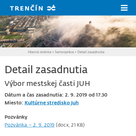
Prejsť na hlavný obsah
Hlavná stránka
>
Samospráva
>
Detail zasadnutia
Detail zasadnutia
Výbor mestskej časti JUH
Dátum a čas zasadnutia: 2. 9. 2019 od 17.30
Miesto:
Kultúrne stredisko Juh
Pozvánky
Pozvánka – 2. 9. 2019
(docx, 21 KB)