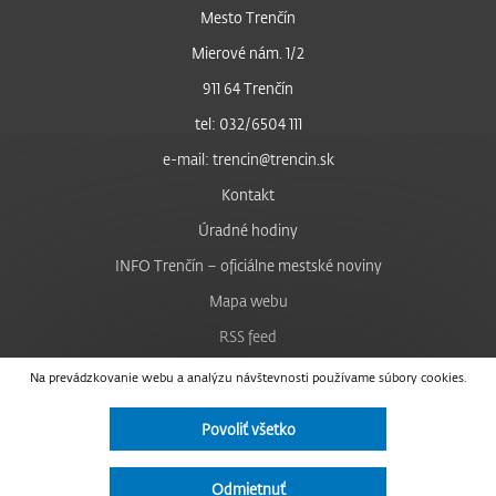
Mesto Trenčín
Mierové nám. 1/2
911 64 Trenčín
tel: 032/6504 111
e-mail: trencin@trencin.sk
Kontakt
Úradné hodiny
INFO Trenčín – oficiálne mestské noviny
Mapa webu
RSS feed
Nastavenie cookies
Na prevádzkovanie webu a analýzu návštevnosti používame súbory cookies.
Facebook
Povoliť všetko
YouTube
Instagram
Odmietnuť