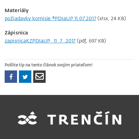
Materiály
požiadavky komisie ®PDIaUP 11.07.2017
(xlsx, 24 KB)
Zápisnica
zapisnicaKZPDIaUP_11_7_2017
(pdf, 697 KB)
Pošlite tip na tento článok svojim priateľom!