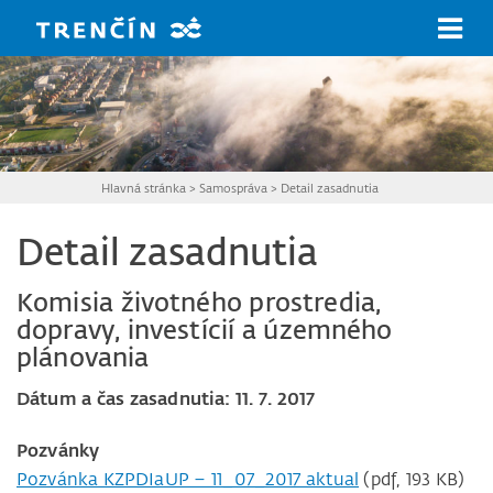
Prejsť na hlavný obsah
Hlavná stránka
>
Samospráva
>
Detail zasadnutia
Detail zasadnutia
Komisia životného prostredia,
dopravy, investícií a územného
plánovania
Dátum a čas zasadnutia: 11. 7. 2017
Pozvánky
Pozvánka KZPDIaUP – 11_07_2017 aktual
(pdf, 193 KB)