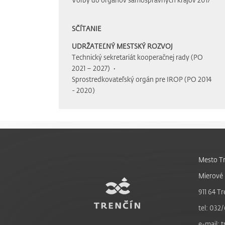
SČÍTANIE
UDRŽATEĽNÝ MESTSKÝ ROZVOJ
Technický sekretariát kooperačnej rady (PO
2021 – 2027)
Sprostredkovateľský orgán pre IROP (PO 2014
- 2020)
Mesto Tr
Mierové 
911 64 Tr
tel: 032/
e-mail: 