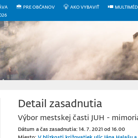
ÁVA
PRE OBČANOV
AKO VYBAVIŤ
MULTIMÉD
026
Detail zasadnutia
Výbor mestskej časti JUH - mimor
Dátum a čas zasadnutia: 14. 7. 2021 od 16.00
Miesto:
V blízkosti križovatiek ulíc Jána Halašu