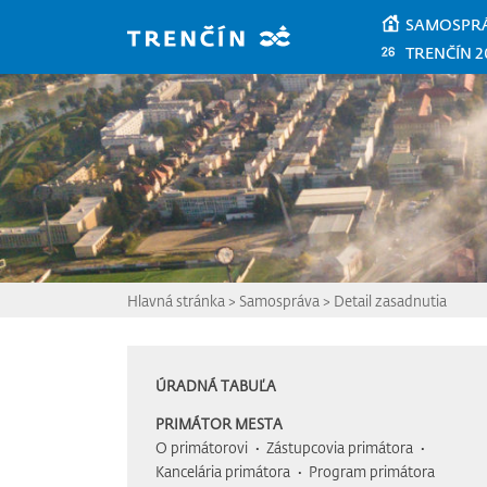
Prejsť na hlavný obsah
SAMOSPR
TRENČÍN 2
Hlavná stránka
>
Samospráva
>
Detail zasadnutia
ÚRADNÁ TABUĽA
PRIMÁTOR MESTA
O primátorovi
Zástupcovia primátora
Kancelária primátora
Program primátora