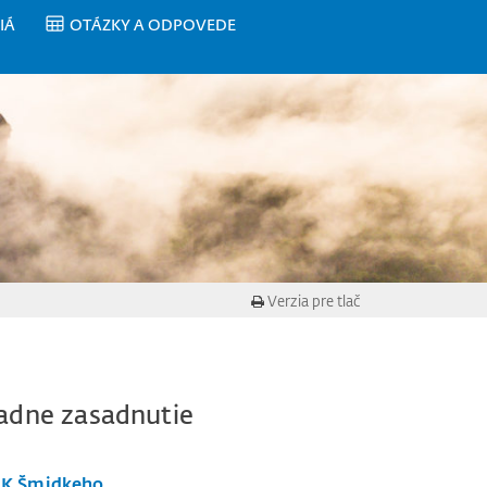
IÁ
OTÁZKY A ODPOVEDE
Verzia pre tlač
iadne zasadnutie
 a K.Šmidkeho