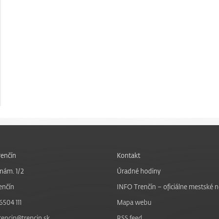
enčín
Kontakt
nám. 1/2
Úradné hodiny
enčín
INFO Trenčín – oficiálne mestské 
6504 111
Mapa webu
trencin@trencin.sk
RSS feed