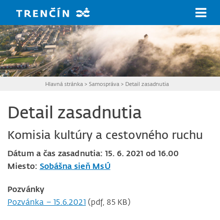
Prejsť na hlavný obsah
Hlavná stránka
>
Samospráva
>
Detail zasadnutia
Detail zasadnutia
Komisia kultúry a cestovného ruchu
Dátum a čas zasadnutia: 15. 6. 2021 od 16.00
Miesto:
Sobášna sieň MsÚ
Pozvánky
Pozvánka – 15.6.2021
(pdf, 85 KB)