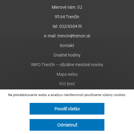
Mierové nám. 1/2
911 64 Trenčín
tel: 032/6504 111
e-mail: trencin@trencin.sk
Kontakt
Úradné hodiny
INFO Trenčín – oficiálne mestské noviny
Mapa webu
RSS feed
Nastavenie cookies
Na prevádzkovanie webu a analýzu návštevnosti používame súbory cookies.
Facebook
Povoliť všetko
YouTube
Instagram
Odmietnuť
Vyhlásenie o prístupnosti