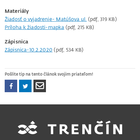
Materiály
Žiadosť o vyjadrenie- Matúšova ul.
(pdf, 319 KB)
Príloha k žiadosti-mapka
(pdf, 215 KB)
Zápisnica
Zápisnica-10.2.2020
(pdf, 534 KB)
Pošlite tip na tento článok svojim priateľom!