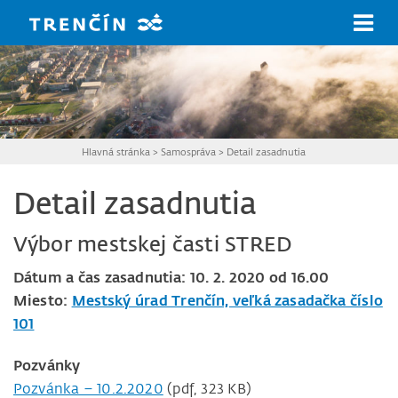
Prejsť na hlavný obsah
Hlavná stránka
>
Samospráva
>
Detail zasadnutia
Detail zasadnutia
Výbor mestskej časti STRED
Dátum a čas zasadnutia: 10. 2. 2020 od 16.00
Miesto:
Mestský úrad Trenčín, veľká zasadačka číslo
101
Pozvánky
Pozvánka – 10.2.2020
(pdf, 323 KB)