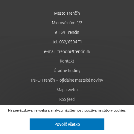
Mesto Trenčín
Mierové nám. 1/2
911 64 Trenčín
tel: 032/6504 111
e-mail: trencin@trencin.sk
Kontakt
Úradné hodiny
INFO Trenčín – oficiálne mestské noviny
Mapa webu
RSS feed
Nastavenie cookies
Na prevádzkovanie webu a analýzu návštevnosti používame súbory cookies.
Facebook
Povoliť všetko
YouTube