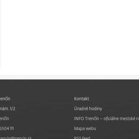
enčín
Kontakt
nám. 1/2
Úradné hodiny
enčín
INFO Trenčín – oficiálne mestské 
6504 111
Mapa webu
trencin@trencin.sk
RSS feed