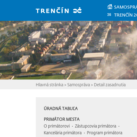
Prejsť na hlavný obsah
SAMOSPR
TRENČÍN 2
Hlavná stránka
>
Samospráva
>
Detail zasadnutia
ÚRADNÁ TABUĽA
PRIMÁTOR MESTA
O primátorovi
Zástupcovia primátora
Kancelária primátora
Program primátora