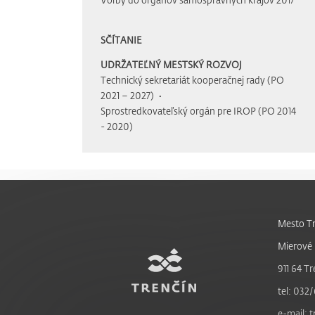
SČÍTANIE
UDRŽATEĽNÝ MESTSKÝ ROZVOJ
Technický sekretariát kooperačnej rady (PO
2021 – 2027)
Sprostredkovateľský orgán pre IROP (PO 2014
- 2020)
Mesto Tr
Mierové 
911 64 Tr
tel: 032/
e-mail: 