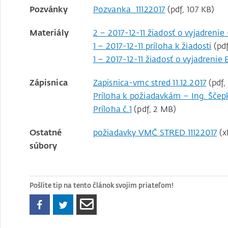
Pozvánky
Pozvanka_11122017
(pdf, 107 KB)
Materiály
2 – 2017-12-11 žiadosť o vyjadrenie
1 – 2017-12-11 príloha k žiadosti
(pdf
1 – 2017-12-11 žiadosť o vyjadreni
Zápisnica
Zapisnica-vmc stred 11.12.2017
(pdf,
Príloha k požiadavkám – Ing. Ščep
Príloha č.1
(pdf, 2 MB)
Ostatné
požiadavky VMČ STRED 11122017
(xl
súbory
Pošlite tip na tento článok svojim priateľom!