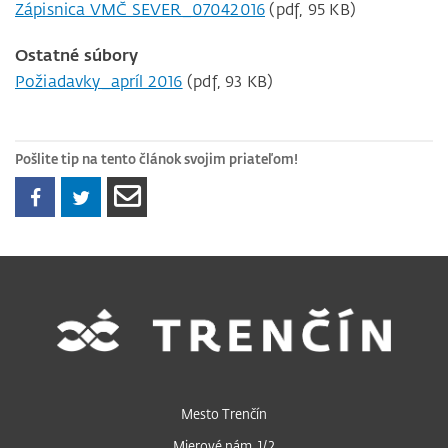
Zápisnica VMČ SEVER_07042016
(pdf, 95 KB)
Ostatné súbory
Požiadavky_apríl 2016
(pdf, 93 KB)
Pošlite tip na tento článok svojim priateľom!
Mesto Trenčín
Mierové nám. 1/2