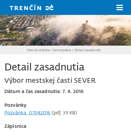
Prejsť na hlavný obsah
Hlavná stránka
>
Samospráva
>
Detail zasadnutia
Detail zasadnutia
Výbor mestskej časti SEVER
Dátum a čas zasadnutia: 7. 4. 2016
Pozvánky
Pozvánka_07042016
(pdf, 39 KB)
Zápisnica