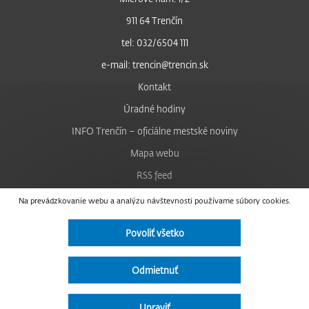
911 64 Trenčín
tel: 032/6504 111
e-mail: trencin@trencin.sk
Kontakt
Úradné hodiny
INFO Trenčín – oficiálne mestské noviny
Mapa webu
RSS feed
Nastavenie cookies
Na prevádzkovanie webu a analýzu návštevnosti používame súbory cookies.
Facebook
Povoliť všetko
YouTube
Instagram
Odmietnuť
Vyhlásenie o prístupnosti
Upraviť