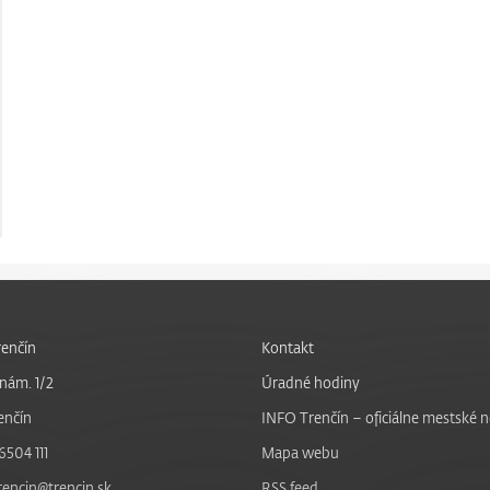
enčín
Kontakt
nám. 1/2
Úradné hodiny
enčín
INFO Trenčín – oficiálne mestské 
6504 111
Mapa webu
trencin@trencin.sk
RSS feed