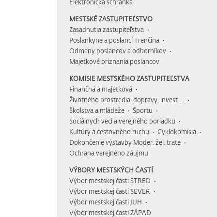
Elektronická schránka
MESTSKÉ ZASTUPITEĽSTVO
Zasadnutia zastupiteľstva
Poslankyne a poslanci Trenčína
Odmeny poslancov a odborníkov
Majetkové priznania poslancov
KOMISIE MESTSKÉHO ZASTUPITEĽSTVA
Finančná a majetková
Životného prostredia, dopravy, invest…
Školstva a mládeže
Športu
Sociálnych vecí a verejného poriadku
Kultúry a cestovného ruchu
Cyklokomisia
Dokončenie výstavby Moder. žel. trate
Ochrana verejného záujmu
VÝBORY MESTSKÝCH ČASTÍ
Výbor mestskej časti STRED
Výbor mestskej časti SEVER
Výbor mestskej časti JUH
Výbor mestskej časti ZÁPAD