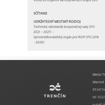
SČÍTANIE
UDRŽATEĽNÝ MESTSKÝ ROZVOJ
Technický sekretariát kooperačnej rady (PO
2021 – 2027)
Sprostredkovateľský orgán pre IROP (PO 2014
- 2020)
Mesto Tr
Mierové 
911 64 Tr
tel: 032/
e-mail: 