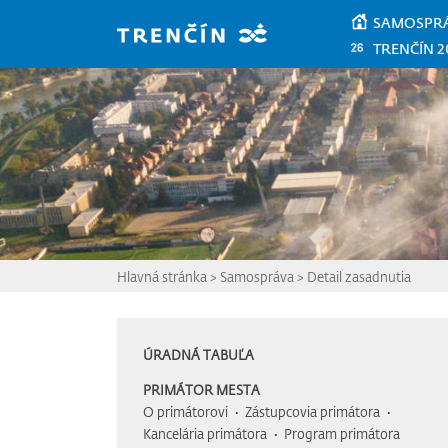
Prejsť na hlavný obsah
SAMOSPR
TRENČÍN 2
Hlavná stránka
>
Samospráva
>
Detail zasadnutia
ÚRADNÁ TABUĽA
PRIMÁTOR MESTA
O primátorovi
Zástupcovia primátora
Kancelária primátora
Program primátora