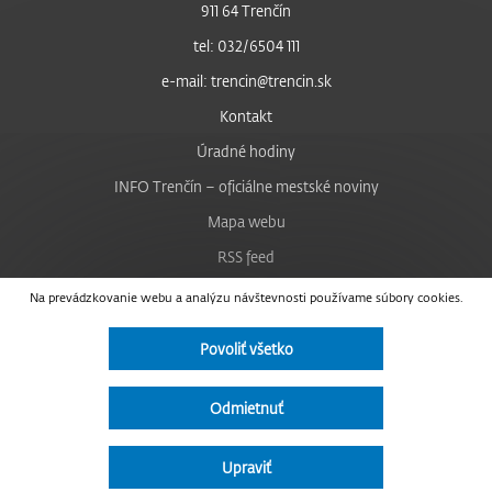
911 64 Trenčín
tel: 032/6504 111
e-mail: trencin@trencin.sk
Kontakt
Úradné hodiny
INFO Trenčín – oficiálne mestské noviny
Mapa webu
RSS feed
Nastavenie cookies
Na prevádzkovanie webu a analýzu návštevnosti používame súbory cookies.
Facebook
Povoliť všetko
YouTube
Instagram
Odmietnuť
Vyhlásenie o prístupnosti
Upraviť