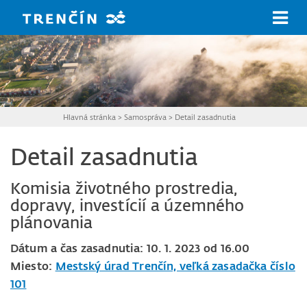
Prejsť na hlavný obsah
Hlavná stránka
>
Samospráva
>
Detail zasadnutia
Detail zasadnutia
Komisia životného prostredia,
dopravy, investícií a územného
plánovania
Dátum a čas zasadnutia: 10. 1. 2023 od 16.00
Miesto:
Mestský úrad Trenčín, veľká zasadačka číslo
101