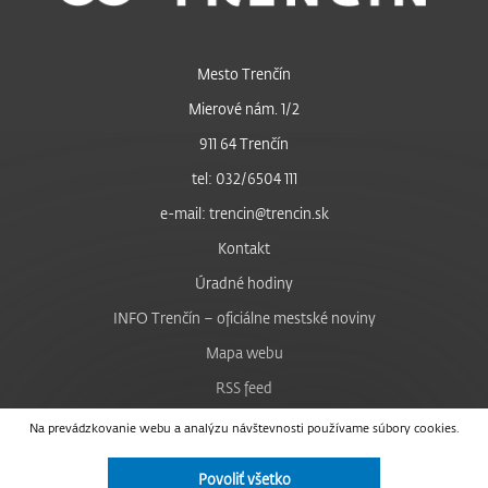
Mesto Trenčín
Mierové nám. 1/2
911 64 Trenčín
tel: 032/6504 111
e-mail: trencin@trencin.sk
Kontakt
Úradné hodiny
INFO Trenčín – oficiálne mestské noviny
Mapa webu
RSS feed
Nastavenie cookies
Na prevádzkovanie webu a analýzu návštevnosti používame súbory cookies.
Facebook
Povoliť všetko