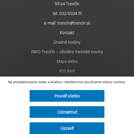
911 64 Trenčín
tel: 032/6504 111
e-mail: trencin@trencin.sk
Kontakt
Úradné hodiny
INFO Trenčín – oficiálne mestské noviny
Mapa webu
RSS feed
Nastavenie cookies
Na prevádzkovanie webu a analýzu návštevnosti používame súbory cookies.
Facebook
Povoliť všetko
YouTube
Instagram
Odmietnuť
Vyhlásenie o prístupnosti
Upraviť