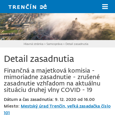
Prejsť na hlavný obsah
Hlavná stránka
>
Samospráva
>
Detail zasadnutia
Detail zasadnutia
Finančná a majetková komisia -
mimoriadne zasadnutie - zrušené
zasadnutie vzhľadom na aktuálnu
situáciu druhej vlny COVID - 19
Dátum a čas zasadnutia: 9. 12. 2020 od 16.00
Miesto:
Mestský úrad Trenčín, veľká zasadačka číslo
101