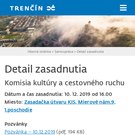
Prejsť na hlavný obsah
Hlavná stránka
>
Samospráva
>
Detail zasadnutia
Detail zasadnutia
Komisia kultúry a cestovného ruchu
Dátum a čas zasadnutia: 10. 12. 2019 od 16.00
Miesto:
Zasadačka útvaru KIS, Mierové nám.9,
1.poschodie
Pozvánky
Pozvánka – 10.12.2019
(pdf, 194 KB)