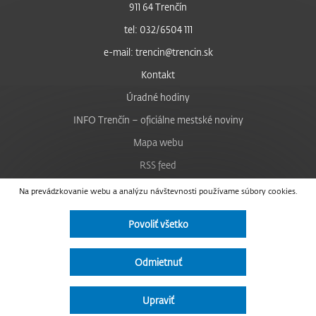
911 64 Trenčín
tel: 032/6504 111
e-mail: trencin@trencin.sk
Kontakt
Úradné hodiny
INFO Trenčín – oficiálne mestské noviny
Mapa webu
RSS feed
Nastavenie cookies
Na prevádzkovanie webu a analýzu návštevnosti používame súbory cookies.
Facebook
Povoliť všetko
YouTube
Instagram
Odmietnuť
Vyhlásenie o prístupnosti
Upraviť