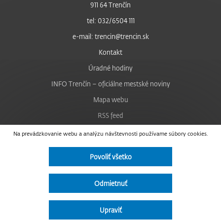
911 64 Trenčín
tel: 032/6504 111
e-mail: trencin@trencin.sk
Kontakt
Úradné hodiny
INFO Trenčín – oficiálne mestské noviny
Mapa webu
RSS feed
Nastavenie cookies
Na prevádzkovanie webu a analýzu návštevnosti používame súbory cookies.
Facebook
Povoliť všetko
YouTube
Instagram
Odmietnuť
Vyhlásenie o prístupnosti
Upraviť