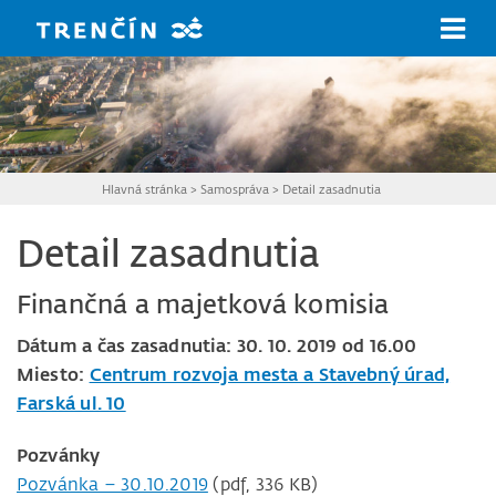
Prejsť na hlavný obsah
Hlavná stránka
>
Samospráva
>
Detail zasadnutia
Detail zasadnutia
Finančná a majetková komisia
Dátum a čas zasadnutia: 30. 10. 2019 od 16.00
Miesto:
Centrum rozvoja mesta a Stavebný úrad,
Farská ul. 10
Pozvánky
Pozvánka – 30.10.2019
(pdf, 336 KB)