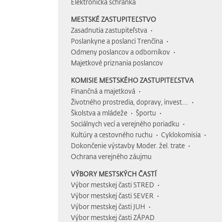
Elektronická schránka
MESTSKÉ ZASTUPITEĽSTVO
Zasadnutia zastupiteľstva
Poslankyne a poslanci Trenčína
Odmeny poslancov a odborníkov
Majetkové priznania poslancov
KOMISIE MESTSKÉHO ZASTUPITEĽSTVA
Finančná a majetková
Životného prostredia, dopravy, invest…
Školstva a mládeže
Športu
Sociálnych vecí a verejného poriadku
Kultúry a cestovného ruchu
Cyklokomisia
Dokončenie výstavby Moder. žel. trate
Ochrana verejného záujmu
VÝBORY MESTSKÝCH ČASTÍ
Výbor mestskej časti STRED
Výbor mestskej časti SEVER
Výbor mestskej časti JUH
Výbor mestskej časti ZÁPAD