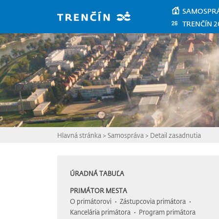
Prejsť na hlavný obsah
SAMOSPR
TRENČÍN 2
Hlavná stránka
>
Samospráva
>
Detail zasadnutia
ÚRADNÁ TABUĽA
PRIMÁTOR MESTA
O primátorovi
Zástupcovia primátora
Kancelária primátora
Program primátora