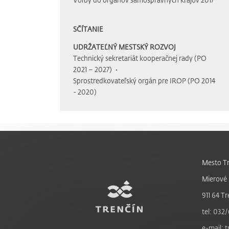
SČÍTANIE
UDRŽATEĽNÝ MESTSKÝ ROZVOJ
Technický sekretariát kooperačnej rady (PO
2021 – 2027)
Sprostredkovateľský orgán pre IROP (PO 2014
- 2020)
Mesto Tr
Mierové 
911 64 Tr
tel: 032/
e-mail: 