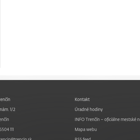
enčín
Kontakt
nám. 1/2
Úradné hodiny
enčín
INFO Trenčín – oficiálne mestské 
6504 111
Mapa webu
trencin@trencin.sk
RSS feed