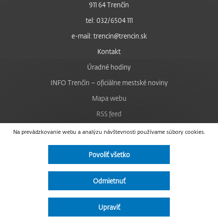
911 64 Trenčín
tel: 032/6504 111
e-mail: trencin@trencin.sk
Kontakt
Úradné hodiny
INFO Trenčín – oficiálne mestské noviny
Mapa webu
RSS feed
Nastavenie cookies
Na prevádzkovanie webu a analýzu návštevnosti používame súbory cookies.
Facebook
Povoliť všetko
YouTube
Instagram
Odmietnuť
Vyhlásenie o prístupnosti
Upraviť