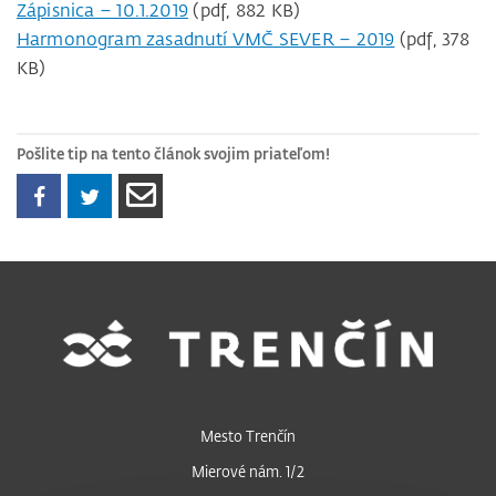
Zápisnica – 10.1.2019
(pdf, 882 KB)
Harmonogram zasadnutí VMČ SEVER – 2019
(pdf, 378
KB)
Pošlite tip na tento článok svojim priateľom!
Mesto Trenčín
Mierové nám. 1/2