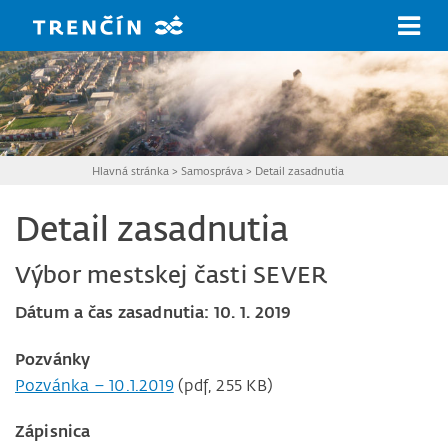
Prejsť na hlavný obsah
Hlavná stránka
>
Samospráva
>
Detail zasadnutia
Detail zasadnutia
Výbor mestskej časti SEVER
Dátum a čas zasadnutia: 10. 1. 2019
Pozvánky
Pozvánka – 10.1.2019
(pdf, 255 KB)
Zápisnica