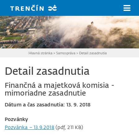
Prejsť na hlavný obsah
Hlavná stránka
>
Samospráva
>
Detail zasadnutia
Detail zasadnutia
Finančná a majetková komisia -
mimoriadne zasadnutie
Dátum a čas zasadnutia: 13. 9. 2018
Pozvánky
Pozvánka – 13.9.2018
(pdf, 211 KB)