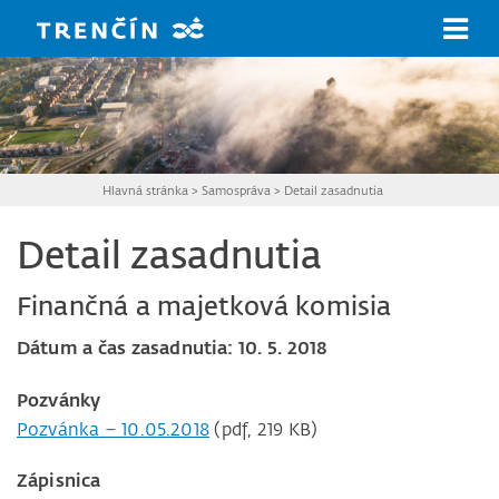
Prejsť na hlavný obsah
Hlavná stránka
>
Samospráva
>
Detail zasadnutia
Detail zasadnutia
Finančná a majetková komisia
Dátum a čas zasadnutia: 10. 5. 2018
Pozvánky
Pozvánka – 10.05.2018
(pdf, 219 KB)
Zápisnica