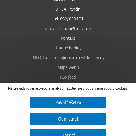
911 64 Trenčín
tel: 032/6504 111
e-mail: trencin@trencin.sk
Kontakt
Úradné hodiny
INFO Trenčín – oficiálne mestské noviny
Mapa webu
RSS feed
Nastavenie cookies
Na prevádzkovanie webu a analýzu návštevnosti používame súbory cookies.
Facebook
Povoliť všetko
YouTube
Instagram
Odmietnuť
Vyhlásenie o prístupnosti
Upraviť