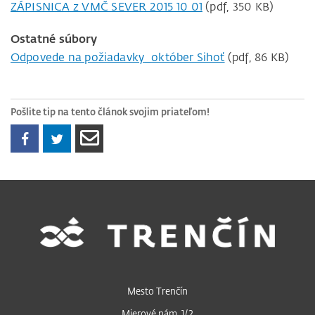
ZÁPISNICA z VMČ SEVER 2015 10 01
(pdf, 350 KB)
Ostatné súbory
Odpovede na požiadavky_október Sihoť
(pdf, 86 KB)
Pošlite tip na tento článok svojim priateľom!
Mesto Trenčín
Mierové nám. 1/2