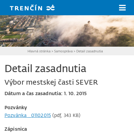
Prejsť na hlavný obsah
Hlavná stránka
>
Samospráva
>
Detail zasadnutia
Detail zasadnutia
Výbor mestskej časti SEVER
Dátum a čas zasadnutia: 1. 10. 2015
Pozvánky
Pozvánka _01102015
(pdf, 343 KB)
Zápisnica