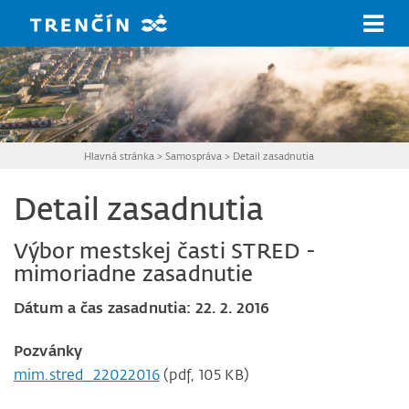
Prejsť na hlavný obsah
Hlavná stránka
>
Samospráva
>
Detail zasadnutia
Detail zasadnutia
Výbor mestskej časti STRED -
mimoriadne zasadnutie
Dátum a čas zasadnutia: 22. 2. 2016
Pozvánky
mim.stred_22022016
(pdf, 105 KB)