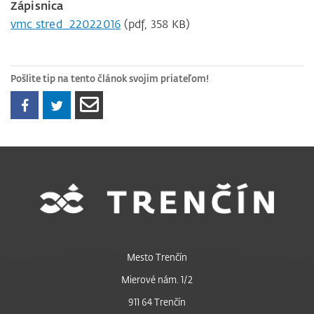
Zápisnica
vmc stred_22022016
(pdf, 358 KB)
Pošlite tip na tento článok svojim priateľom!
Mesto Trenčín
Mierové nám. 1/2
911 64 Trenčín