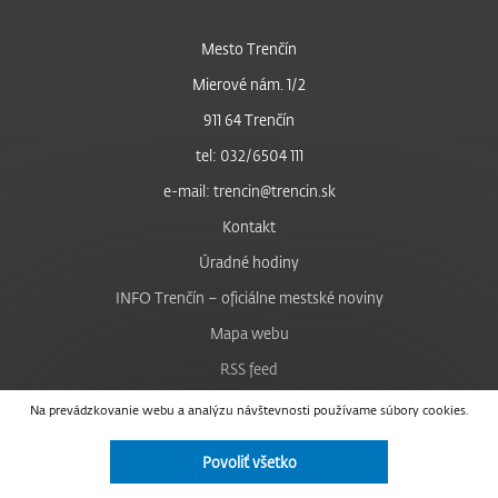
Mesto Trenčín
Mierové nám. 1/2
911 64 Trenčín
tel: 032/6504 111
e-mail: trencin@trencin.sk
Kontakt
Úradné hodiny
INFO Trenčín – oficiálne mestské noviny
Mapa webu
RSS feed
Nastavenie cookies
Na prevádzkovanie webu a analýzu návštevnosti používame súbory cookies.
Facebook
Povoliť všetko
YouTube