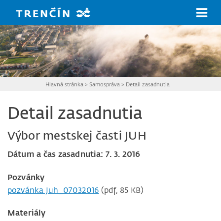
Prejsť na hlavný obsah
Hlavná stránka
>
Samospráva
>
Detail zasadnutia
Detail zasadnutia
Výbor mestskej časti JUH
Dátum a čas zasadnutia: 7. 3. 2016
Pozvánky
pozvánka Juh_07032016
(pdf, 85 KB)
Materiály