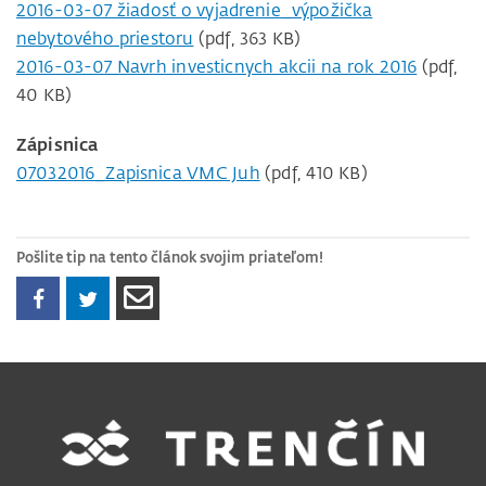
2016-03-07 žiadosť o vyjadrenie_výpožička
nebytového priestoru
(pdf, 363 KB)
2016-03-07 Navrh investicnych akcii na rok 2016
(pdf,
40 KB)
Zápisnica
07032016_Zapisnica VMC Juh
(pdf, 410 KB)
Pošlite tip na tento článok svojim priateľom!