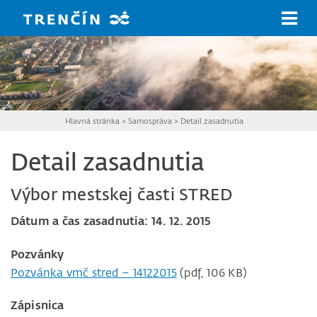
Prejsť na hlavný obsah
Hlavná stránka
>
Samospráva
>
Detail zasadnutia
Detail zasadnutia
Výbor mestskej časti STRED
Dátum a čas zasadnutia: 14. 12. 2015
Pozvánky
Pozvánka vmč stred – 14122015
(pdf, 106 KB)
Zápisnica