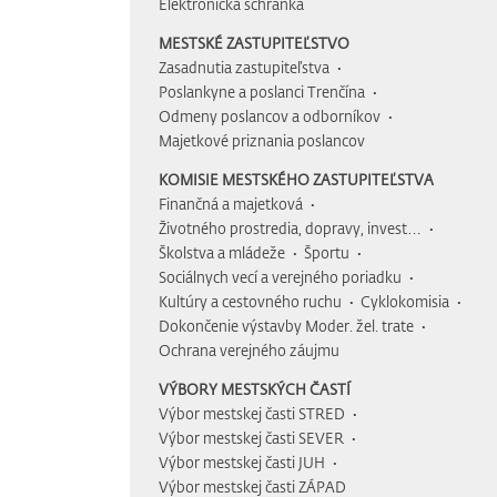
Elektronická schránka
MESTSKÉ ZASTUPITEĽSTVO
Zasadnutia zastupiteľstva
Poslankyne a poslanci Trenčína
Odmeny poslancov a odborníkov
Majetkové priznania poslancov
KOMISIE MESTSKÉHO ZASTUPITEĽSTVA
Finančná a majetková
Životného prostredia, dopravy, invest…
Školstva a mládeže
Športu
Sociálnych vecí a verejného poriadku
Kultúry a cestovného ruchu
Cyklokomisia
Dokončenie výstavby Moder. žel. trate
Ochrana verejného záujmu
VÝBORY MESTSKÝCH ČASTÍ
Výbor mestskej časti STRED
Výbor mestskej časti SEVER
Výbor mestskej časti JUH
Výbor mestskej časti ZÁPAD