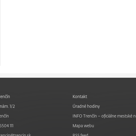
enčín
Kontakt
nám. 1/2
Úradné hodiny
enčín
INFO Trenčín – oficiálne mestské 
6504 111
Mapa webu
trencin@trencin.sk
RSS feed