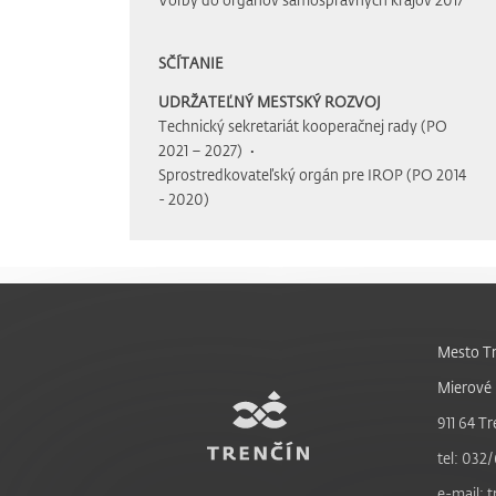
SČÍTANIE
UDRŽATEĽNÝ MESTSKÝ ROZVOJ
Technický sekretariát kooperačnej rady (PO
2021 – 2027)
Sprostredkovateľský orgán pre IROP (PO 2014
- 2020)
Mesto Tr
Mierové 
911 64 Tr
tel: 032/
e-mail: 