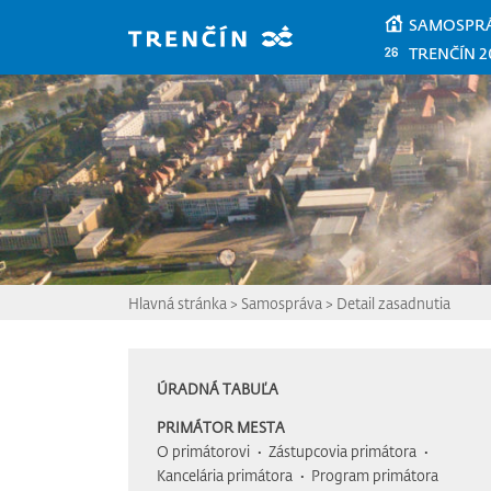
Prejsť na hlavný obsah
SAMOSPR
TRENČÍN 2
Hlavná stránka
>
Samospráva
>
Detail zasadnutia
ÚRADNÁ TABUĽA
PRIMÁTOR MESTA
O primátorovi
Zástupcovia primátora
Kancelária primátora
Program primátora