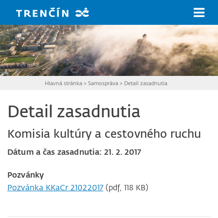
Prejsť na hlavný obsah
Hlavná stránka
>
Samospráva
>
Detail zasadnutia
Detail zasadnutia
Komisia kultúry a cestovného ruchu
Dátum a čas zasadnutia: 21. 2. 2017
Pozvánky
Pozvánka KKaCr 21022017
(pdf, 118 KB)