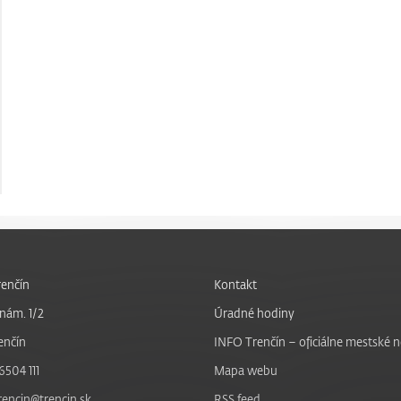
enčín
Kontakt
nám. 1/2
Úradné hodiny
enčín
INFO Trenčín – oficiálne mestské 
6504 111
Mapa webu
trencin@trencin.sk
RSS feed