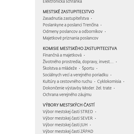
Elektronická schránka
MESTSKÉ ZASTUPITEĽSTVO
Zasadnutia zastupiteľstva
Poslankyne a poslanci Trenčína
Odmeny poslancov a odborníkov
Majetkové priznania poslancov
KOMISIE MESTSKÉHO ZASTUPITEĽSTVA
Finančná a majetková
Životného prostredia, dopravy, invest…
Školstva a mládeže
Športu
Sociálnych vecí a verejného poriadku
Kultúry a cestovného ruchu
Cyklokomisia
Dokončenie výstavby Moder. žel. trate
Ochrana verejného záujmu
VÝBORY MESTSKÝCH ČASTÍ
Výbor mestskej časti STRED
Výbor mestskej časti SEVER
Výbor mestskej časti JUH
Výbor mestskej časti ZÁPAD