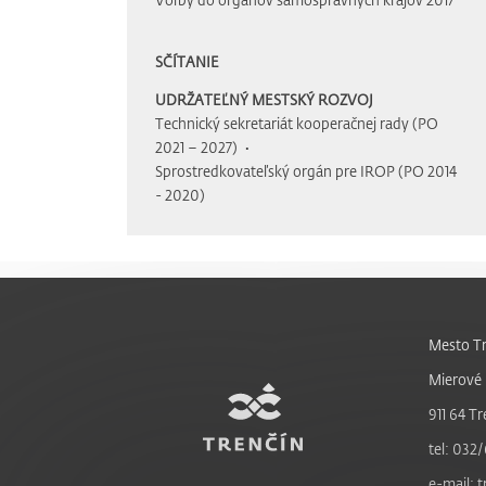
SČÍTANIE
UDRŽATEĽNÝ MESTSKÝ ROZVOJ
Technický sekretariát kooperačnej rady (PO
2021 – 2027)
Sprostredkovateľský orgán pre IROP (PO 2014
- 2020)
Mesto Tr
Mierové 
911 64 Tr
tel: 032/
e-mail: 