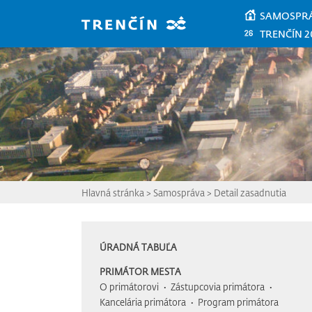
Prejsť na hlavný obsah
SAMOSPR
TRENČÍN 2
Hlavná stránka
>
Samospráva
>
Detail zasadnutia
ÚRADNÁ TABUĽA
PRIMÁTOR MESTA
O primátorovi
Zástupcovia primátora
Kancelária primátora
Program primátora