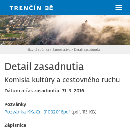
Prejsť na hlavný obsah
Hlavná stránka
>
Samospráva
>
Detail zasadnutia
Detail zasadnutia
Komisia kultúry a cestovného ruchu
Dátum a čas zasadnutia: 31. 3. 2016
Pozvánky
Pozvánka KKaCr_31032016pdf
(pdf, 113 KB)
Zápisnica