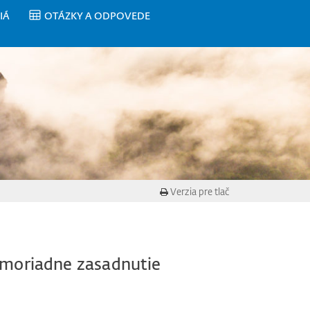
IÁ
OTÁZKY A ODPOVEDE
Verzia pre tlač
imoriadne zasadnutie