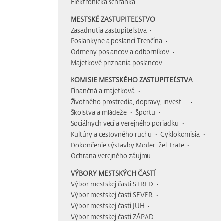
Elektronická schránka
MESTSKÉ ZASTUPITEĽSTVO
Zasadnutia zastupiteľstva
Poslankyne a poslanci Trenčína
Odmeny poslancov a odborníkov
Majetkové priznania poslancov
KOMISIE MESTSKÉHO ZASTUPITEĽSTVA
Finančná a majetková
Životného prostredia, dopravy, invest…
Školstva a mládeže
Športu
Sociálnych vecí a verejného poriadku
Kultúry a cestovného ruchu
Cyklokomisia
Dokončenie výstavby Moder. žel. trate
Ochrana verejného záujmu
VÝBORY MESTSKÝCH ČASTÍ
Výbor mestskej časti STRED
Výbor mestskej časti SEVER
Výbor mestskej časti JUH
Výbor mestskej časti ZÁPAD