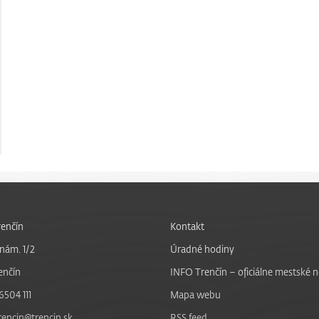
enčín
Kontakt
nám. 1/2
Úradné hodiny
enčín
INFO Trenčín – oficiálne mestské 
6504 111
Mapa webu
trencin@trencin.sk
RSS feed