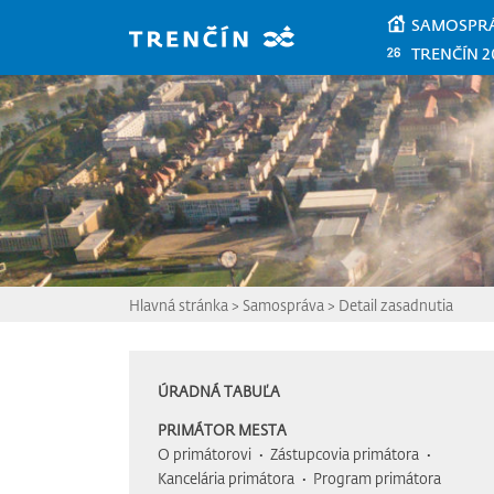
Prejsť na hlavný obsah
SAMOSPR
TRENČÍN 2
Hlavná stránka
>
Samospráva
>
Detail zasadnutia
ÚRADNÁ TABUĽA
PRIMÁTOR MESTA
O primátorovi
Zástupcovia primátora
Kancelária primátora
Program primátora