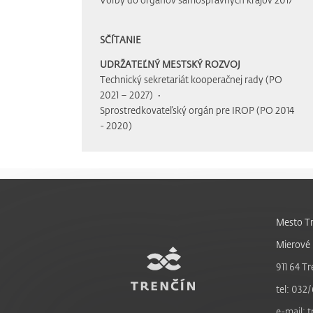
SČÍTANIE
UDRŽATEĽNÝ MESTSKÝ ROZVOJ
Technický sekretariát kooperačnej rady (PO
2021 – 2027)
Sprostredkovateľský orgán pre IROP (PO 2014
- 2020)
Mesto Tr
Mierové 
911 64 Tr
tel: 032/
e-mail: 