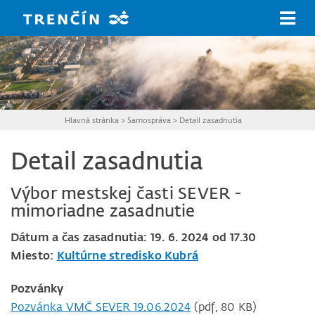
Prejsť na hlavný obsah
Hlavná stránka
>
Samospráva
>
Detail zasadnutia
Detail zasadnutia
Výbor mestskej časti SEVER -
mimoriadne zasadnutie
Dátum a čas zasadnutia: 19. 6. 2024 od 17.30
Miesto:
Kultúrne stredisko Kubrá
Pozvánky
Pozvánka VMČ SEVER 19.06.2024
(pdf, 80 KB)