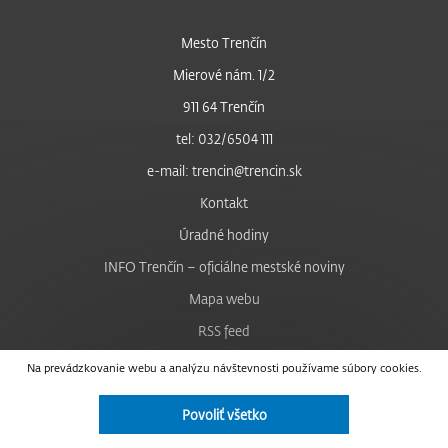
Mesto Trenčín
Mierové nám. 1/2
911 64 Trenčín
tel: 032/6504 111
e-mail: trencin@trencin.sk
Kontakt
Úradné hodiny
INFO Trenčín – oficiálne mestské noviny
Mapa webu
RSS feed
Nastavenie cookies
Na prevádzkovanie webu a analýzu návštevnosti používame súbory cookies.
Facebook
Povoliť všetko
YouTube