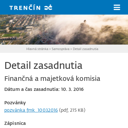
Prejsť na hlavný obsah
Hlavná stránka
>
Samospráva
>
Detail zasadnutia
Detail zasadnutia
Finančná a majetková komisia
Dátum a čas zasadnutia: 10. 3. 2016
Pozvánky
pozvánka fmk_10032016
(pdf, 215 KB)
Zápisnica