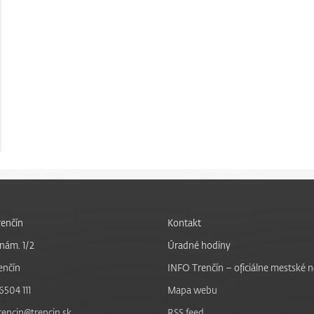
enčín
Kontakt
nám. 1/2
Úradné hodiny
enčín
INFO Trenčín – oficiálne mestské 
6504 111
Mapa webu
trencin@trencin.sk
RSS feed