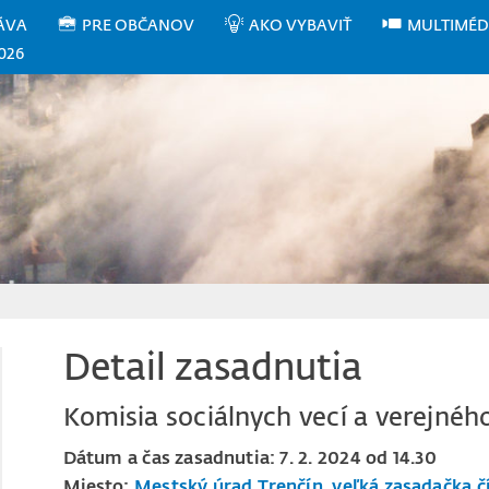
ÁVA
PRE OBČANOV
AKO VYBAVIŤ
MULTIMÉD
026
Detail zasadnutia
Komisia sociálnych vecí a verejnéh
Dátum a čas zasadnutia: 7. 2. 2024 od 14.30
Miesto:
Mestský úrad Trenčín, veľká zasadačka čí