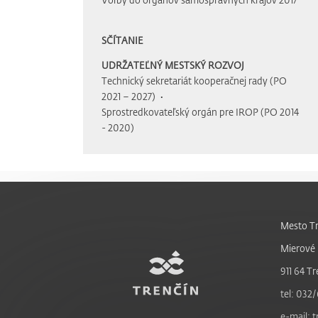
SČÍTANIE
UDRŽATEĽNÝ MESTSKÝ ROZVOJ
Technický sekretariát kooperačnej rady (PO
2021 – 2027)
Sprostredkovateľský orgán pre IROP (PO 2014
- 2020)
Mesto Tr
Mierové 
911 64 Tr
tel: 032/
e-mail: 