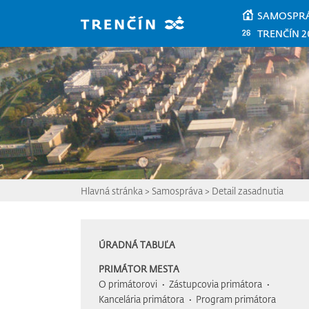
Prejsť na hlavný obsah
SAMOSPR
TRENČÍN 2
Hlavná stránka
>
Samospráva
>
Detail zasadnutia
ÚRADNÁ TABUĽA
PRIMÁTOR MESTA
O primátorovi
Zástupcovia primátora
Kancelária primátora
Program primátora