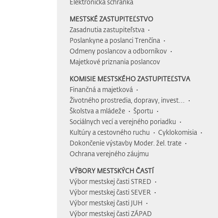
Elektronická schránka
MESTSKÉ ZASTUPITEĽSTVO
Zasadnutia zastupiteľstva
Poslankyne a poslanci Trenčína
Odmeny poslancov a odborníkov
Majetkové priznania poslancov
KOMISIE MESTSKÉHO ZASTUPITEĽSTVA
Finančná a majetková
Životného prostredia, dopravy, invest…
Školstva a mládeže
Športu
Sociálnych vecí a verejného poriadku
Kultúry a cestovného ruchu
Cyklokomisia
Dokončenie výstavby Moder. žel. trate
Ochrana verejného záujmu
VÝBORY MESTSKÝCH ČASTÍ
Výbor mestskej časti STRED
Výbor mestskej časti SEVER
Výbor mestskej časti JUH
Výbor mestskej časti ZÁPAD