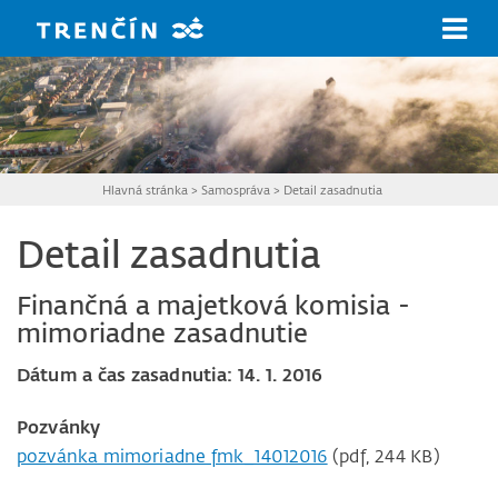
Prejsť na hlavný obsah
Hlavná stránka
>
Samospráva
>
Detail zasadnutia
Detail zasadnutia
Finančná a majetková komisia -
mimoriadne zasadnutie
Dátum a čas zasadnutia: 14. 1. 2016
Pozvánky
pozvánka mimoriadne fmk_14012016
(pdf, 244 KB)