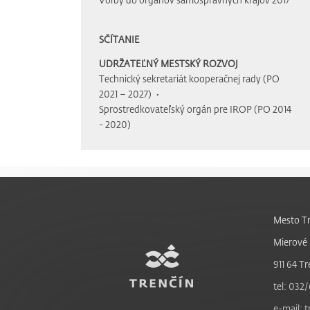
SČÍTANIE
UDRŽATEĽNÝ MESTSKÝ ROZVOJ
Technický sekretariát kooperačnej rady (PO
2021 – 2027)
Sprostredkovateľský orgán pre IROP (PO 2014
- 2020)
Mesto Tr
Mierové 
911 64 Tr
tel: 032/
e-mail: 