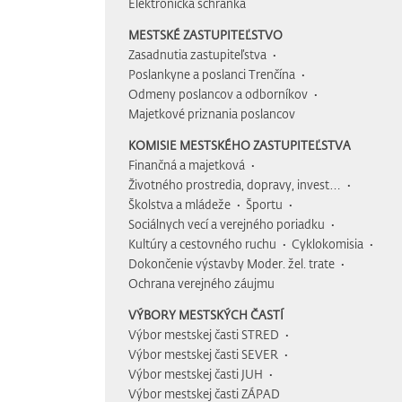
Elektronická schránka
MESTSKÉ ZASTUPITEĽSTVO
Zasadnutia zastupiteľstva
Poslankyne a poslanci Trenčína
Odmeny poslancov a odborníkov
Majetkové priznania poslancov
KOMISIE MESTSKÉHO ZASTUPITEĽSTVA
Finančná a majetková
Životného prostredia, dopravy, invest…
Školstva a mládeže
Športu
Sociálnych vecí a verejného poriadku
Kultúry a cestovného ruchu
Cyklokomisia
Dokončenie výstavby Moder. žel. trate
Ochrana verejného záujmu
VÝBORY MESTSKÝCH ČASTÍ
Výbor mestskej časti STRED
Výbor mestskej časti SEVER
Výbor mestskej časti JUH
Výbor mestskej časti ZÁPAD