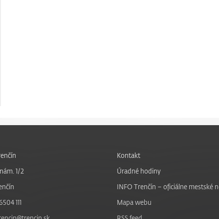
enčín
Kontakt
nám. 1/2
Úradné hodiny
enčín
INFO Trenčín – oficiálne mestské 
6504 111
Mapa webu
trencin@trencin.sk
RSS feed