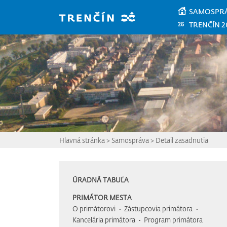
Prejsť na hlavný obsah
SAMOSPR
TRENČÍN 2
Hlavná stránka
>
Samospráva
>
Detail zasadnutia
ÚRADNÁ TABUĽA
PRIMÁTOR MESTA
O primátorovi
Zástupcovia primátora
Kancelária primátora
Program primátora