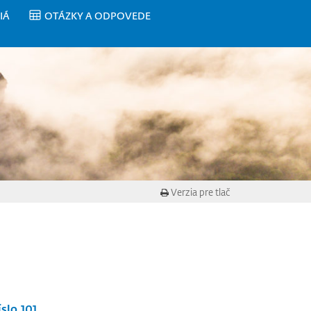
IÁ
OTÁZKY A ODPOVEDE
Verzia pre tlač
slo 101