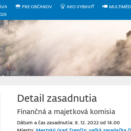
ÁVA
PRE OBČANOV
AKO VYBAVIŤ
MULTIMÉD
026
Detail zasadnutia
Finančná a majetková komisia
Dátum a čas zasadnutia: 8. 12. 2022 od 14.00
Miesto:
Mestský úrad Trenčín, veľká zasadačka čí