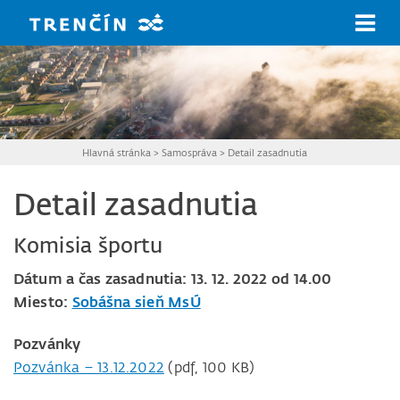
Prejsť na hlavný obsah
Hlavná stránka
>
Samospráva
>
Detail zasadnutia
Detail zasadnutia
Komisia športu
Dátum a čas zasadnutia: 13. 12. 2022 od 14.00
Miesto:
Sobášna sieň MsÚ
Pozvánky
Pozvánka – 13.12.2022
(pdf, 100 KB)