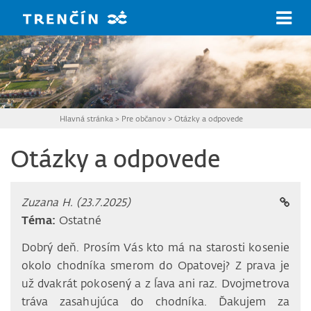
Prejsť na hlavný obsah
Hlavná stránka
>
Pre občanov
>
Otázky a odpovede
Otázky a odpovede
Zuzana H. (23.7.2025)
Téma:
Ostatné
Dobrý deň. Prosím Vás kto má na starosti kosenie
okolo chodníka smerom do Opatovej? Z prava je
už dvakrát pokosený a z ĺava ani raz. Dvojmetrova
tráva zasahujúca do chodníka. Ďakujem za