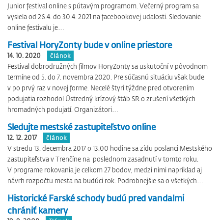
Junior festival online s pútavým programom. Večerný program sa
vysiela od 26.4. do 30.4. 2021 na facebookovej udalosti. Sledovanie
online festivalu je…
Festival HoryZonty bude v online priestore
14. 10. 2020
článok
Festival dobrodružných filmov HoryZonty sa uskutoční v pôvodnom
termíne od 5. do 7. novembra 2020. Pre súčasnú situáciu však bude
v po prvý raz v novej forme. Necelé štyri týždne pred otvorením
podujatia rozhodol Ústredný krízový štáb SR o zrušení všetkých
hromadných podujatí. Organizátori…
Sledujte mestské zastupiteľstvo online
12. 12. 2017
článok
V stredu 13. decembra 2017 o 13.00 hodine sa zídu poslanci Mestského
zastupiteľstva v Trenčíne na poslednom zasadnutí v tomto roku.
V programe rokovania je celkom 27 bodov, medzi nimi napríklad aj
návrh rozpočtu mesta na budúci rok. Podrobnejšie sa o všetkých…
Historické Farské schody budú pred vandalmi
chrániť kamery