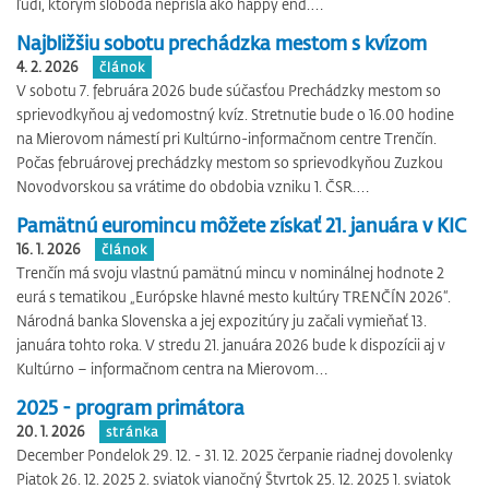
ľudí, ktorým sloboda neprišla ako happy end.…
Najbližšiu sobotu prechádzka mestom s kvízom
4. 2. 2026
článok
V sobotu 7. februára 2026 bude súčasťou Prechádzky mestom so
sprievodkyňou aj vedomostný kvíz. Stretnutie bude o 16.00 hodine
na Mierovom námestí pri Kultúrno-informačnom centre Trenčín.
Počas februárovej prechádzky mestom so sprievodkyňou Zuzkou
Novodvorskou sa vrátime do obdobia vzniku 1. ČSR.…
Pamätnú euromincu môžete získať 21. januára v KIC
16. 1. 2026
článok
Trenčín má svoju vlastnú pamätnú mincu v nominálnej hodnote 2
eurá s tematikou „Európske hlavné mesto kultúry TRENČÍN 2026“.
Národná banka Slovenska a jej expozitúry ju začali vymieňať 13.
januára tohto roka. V stredu 21. januára 2026 bude k dispozícii aj v
Kultúrno – informačnom centra na Mierovom…
2025 - program primátora
20. 1. 2026
stránka
December Pondelok 29. 12. - 31. 12. 2025 čerpanie riadnej dovolenky
Piatok 26. 12. 2025 2. sviatok vianočný Štvrtok 25. 12. 2025 1. sviatok