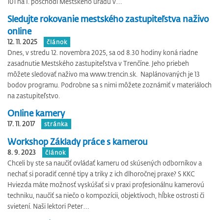
101 na I. poschodí Mestského úradu v…
Sledujte rokovanie mestského zastupiteľstva naživo
online
12. 11. 2025
článok
Dnes, v stredu 12. novembra 2025, sa od 8.30 hodiny koná riadne
zasadnutie Mestského zastupiteľstva v Trenčíne. Jeho priebeh
môžete sledovať naživo ma www.trencin.sk. Naplánovaných je 13
bodov programu. Podrobne sa s nimi môžete zoznámiť v materiáloch
na zastupiteľstvo.
Online kamery
17. 11. 2017
stránka
Workshop Základy práce s kamerou
8. 9. 2023
článok
Chceli by ste sa naučiť ovládať kameru od skúsených odborníkov a
nechať si poradiť cenné tipy a triky z ich dlhoročnej praxe? S KKC
Hviezda máte možnosť vyskúšať si v praxi profesionálnu kamerovú
techniku, naučiť sa niečo o kompozícii, objektívoch, hĺbke ostrosti či
svietení. Naši lektori Peter…