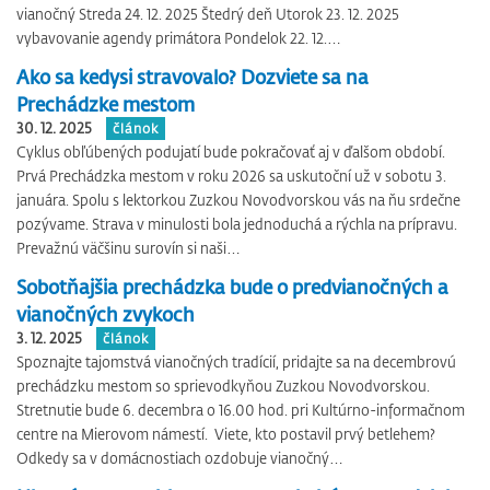
vianočný Streda 24. 12. 2025 Štedrý deň Utorok 23. 12. 2025
vybavovanie agendy primátora Pondelok 22. 12.…
Ako sa kedysi stravovalo? Dozviete sa na
Prechádzke mestom
30. 12. 2025
článok
Cyklus obľúbených podujatí bude pokračovať aj v ďalšom období.
Prvá Prechádzka mestom v roku 2026 sa uskutoční už v sobotu 3.
januára. Spolu s lektorkou Zuzkou Novodvorskou vás na ňu srdečne
pozývame. Strava v minulosti bola jednoduchá a rýchla na prípravu.
Prevažnú väčšinu surovín si naši…
Sobotňajšia prechádzka bude o predvianočných a
vianočných zvykoch
3. 12. 2025
článok
Spoznajte tajomstvá vianočných tradícií, pridajte sa na decembrovú
prechádzku mestom so sprievodkyňou Zuzkou Novodvorskou.
Stretnutie bude 6. decembra o 16.00 hod. pri Kultúrno-informačnom
centre na Mierovom námestí. Viete, kto postavil prvý betlehem?
Odkedy sa v domácnostiach ozdobuje vianočný…