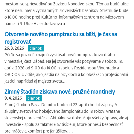
mestom so sprievodkyňou Zuzkou Novodvorskou. Témou budú ulice,
ktoré nesú mená významných slovenských básnikov. Stretnutie bude
o 16.00 hodine pred Kultúrno-informačným centrom na Mierovom
námestí 9. Ulice Hviezdoslavova a…
Otvorenie nového pumptracku sa blíži, je čas sa
registrovať
26. 3. 2026
článok
Príďte sa pozrieť a najmä vyskúšať novú pumptrackovú dráhu
v mestskej časti Západ. Na jej otvorenie vás pozývame v sobotu 18.
apríla 2026 od 9:00 do 14:00 h spolu s Rezidenciou Vinohrady a
ORIGOS. Uvidíte, ako jazdia na bicykloch a kolobežkách profesionálni
jazdci, napríklad aj majster sveta.…
Zimný štadión získava nové, pružné mantinely
9. 4. 2026
článok
Zimný štadión Pavla Demitru bude od 22. apríla hostiť zápasy A
skupiny svetového hokejového šampionátu do 18 rokov, vrátane
slovenskej reprezentácie. Aktuálne sa dokončujú všetky úpravy, ale aj
investície - spolu za takmer 667 tisíc eur, ktoré prinesú bezpečnosť
pre hráčov a komfort pre fanúšikov. …