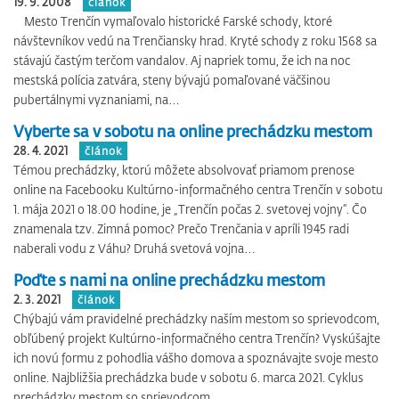
19. 9. 2008
článok
Mesto Trenčín vymaľovalo historické Farské schody, ktoré
návštevníkov vedú na Trenčiansky hrad. Kryté schody z roku 1568 sa
stávajú častým terčom vandalov. Aj napriek tomu, že ich na noc
mestská polícia zatvára, steny bývajú pomaľované väčšinou
pubertálnymi vyznaniami, na…
Vyberte sa v sobotu na online prechádzku mestom
28. 4. 2021
článok
Témou prechádzky, ktorú môžete absolvovať priamom prenose
online na Facebooku Kultúrno-informačného centra Trenčín v sobotu
1. mája 2021 o 18.00 hodine, je „Trenčín počas 2. svetovej vojny“. Čo
znamenala tzv. Zimná pomoc? Prečo Trenčania v apríli 1945 radi
naberali vodu z Váhu? Druhá svetová vojna…
Poďte s nami na online prechádzku mestom
2. 3. 2021
článok
Chýbajú vám pravidelné prechádzky naším mestom so sprievodcom,
obľúbený projekt Kultúrno-informačného centra Trenčín? Vyskúšajte
ich novú formu z pohodlia vá­šho domova a spoznávajte svoje mesto
online. Najbližšia prechádzka bude v sobotu 6. marca 2021. Cyklus
prechádzky mestom so sprievodcom…