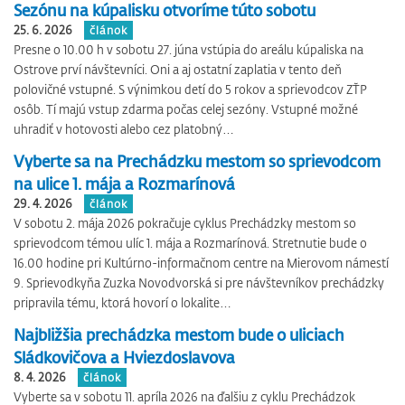
Sezónu na kúpalisku otvoríme túto sobotu
25. 6. 2026
článok
Presne o 10.00 h v sobotu 27. júna vstúpia do areálu kúpaliska na
Ostrove prví návštevníci. Oni a aj ostatní zaplatia v tento deň
polovičné vstupné. S výnimkou detí do 5 rokov a sprievodcov ZŤP
osôb. Tí majú vstup zdarma počas celej sezóny. Vstupné možné
uhradiť v hotovosti alebo cez platobný…
Vyberte sa na Prechádzku mestom so sprievodcom
na ulice 1. mája a Rozmarínová
29. 4. 2026
článok
V sobotu 2. mája 2026 pokračuje cyklus Prechádzky mestom so
sprievodcom témou ulíc 1. mája a Rozmarínová. Stretnutie bude o
16.00 hodine pri Kultúrno-informačnom centre na Mierovom námestí
9. Sprievodkyňa Zuzka Novodvorská si pre návštevníkov prechádzky
pripravila tému, ktorá hovorí o lokalite…
Najbližšia prechádzka mestom bude o uliciach
Sládkovičova a Hviezdoslavova
8. 4. 2026
článok
Vyberte sa v sobotu 11. apríla 2026 na ďalšiu z cyklu Prechádzok