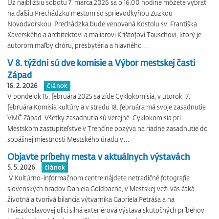
Už najbližšiu sobotu 7. marca 2026 sa o 16.00 hodine môžete vybrať
na ďalšiu Prechádzku mestom so sprievodkyňou Zuzkou
Novodvorskou. Prechádzka bude venovaná Kostolu sv. Františka
Xaverského a architektovi a maliarovi Krištofovi Tauschovi, ktorý je
autorom maľby chóru, presbytéria a hlavného…
V 8. týždni sú dve komisie a Výbor mestskej časti
Západ
16. 2. 2026
článok
V pondelok 16. februára 2025 sa zíde Cyklokomisia, v utorok 17.
februára Komisia kultúry a v stredu 18. februára má svoje zasadnutie
VMČ Západ. Všetky zasadnutia sú verejné. Cyklokomisia pri
Mestskom zastupiteľstve v Trenčíne pozýva na riadne zasadnutie do
sobášnej miestnosti Mestského úradu v…
Objavte príbehy mesta v aktuálnych výstavách
5. 5. 2026
článok
V Kultúrno-informačnom centre nájdete netradičné fotografie
slovenských hradov Daniela Goldbacha, v Mestskej veži vás čaká
životná a tvorivá bilancia výtvarníka Gabriela Petráša a na
Hviezdoslavovej ulici silná exteriérová výstava skutočných príbehov