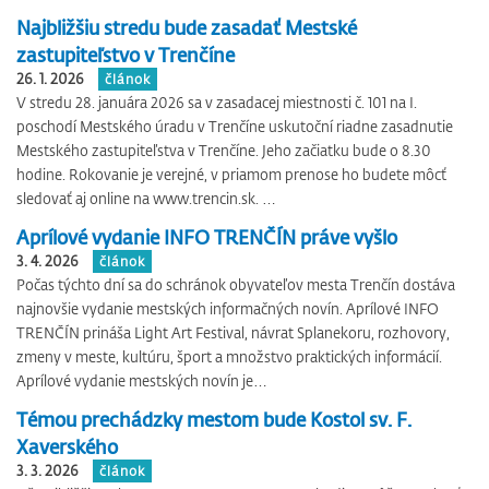
Najbližšiu stredu bude zasadať Mestské
zastupiteľstvo v Trenčíne
26. 1. 2026
článok
V stredu 28. januára 2026 sa v zasadacej miestnosti č. 101 na I.
poschodí Mestského úradu v Trenčíne uskutoční riadne zasadnutie
Mestského zastupiteľstva v Trenčíne. Jeho začiatku bude o 8.30
hodine. Rokovanie je verejné, v priamom prenose ho budete môcť
sledovať aj online na www.trencin.sk. …
Aprílové vydanie INFO TRENČÍN práve vyšlo
3. 4. 2026
článok
Počas týchto dní sa do schránok obyvateľov mesta Trenčín dostáva
najnovšie vydanie mestských informačných novín. Aprílové INFO
TRENČÍN prináša Light Art Festival, návrat Splanekoru, rozhovory,
zmeny v meste, kultúru, šport a množstvo praktických informácií.
Aprílové vydanie mestských novín je…
Témou prechádzky mestom bude Kostol sv. F.
Xaverského
3. 3. 2026
článok