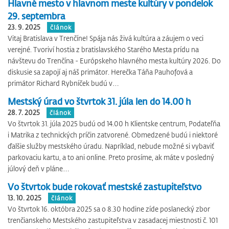
Hlavné mesto v hlavnom meste kultúry v pondelok
29. septembra
23. 9. 2025
článok
Vitaj Bratislava v Trenčíne! Spája nás živá kultúra a záujem o veci
verejné. Tvoriví hostia z bratislavského Starého Mesta prídu na
návštevu do Trenčína - Európskeho hlavného mesta kultúry 2026. Do
diskusie sa zapojí aj náš primátor. Herečka Táňa Pauhofová a
primátor Richard Rybníček budú v…
Mestský úrad vo štvrtok 31. júla len do 14.00 h
28. 7. 2025
článok
Vo štvrtok 31. júla 2025 budú od 14.00 h Klientske centrum, Podateľňa
i Matrika z technických príčin zatvorené. Obmedzené budú i niektoré
ďalšie služby mestského úradu. Napríklad, nebude možné si vybaviť
parkovaciu kartu, a to ani online. Preto prosíme, ak máte v posledný
júlový deň v pláne…
Vo štvrtok bude rokovať mestské zastupiteľstvo
13. 10. 2025
článok
Vo štvrtok 16. októbra 2025 sa o 8.30 hodine zíde poslanecký zbor
trenčianskeho Mestského zastupiteľstva v zasadacej miestnosti č. 101