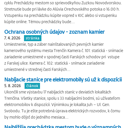
cyklu Prechádzky mestom so sprievodkyňou Zuzkou Novodvorskou.
Stretnutie bude pri lávke do Alúvia Orechovského potoka o 16.00 h.
Vstupenku na prechádzku kúpite vopred v KIC alebo si vstupenku
kúpite online. Témou prechádzky bude…
Ochrana osobných údajov - zoznam kamier
7. 4. 2026
stránka
Umiestnenie, typ a záber nainštalovaných pevných kamier
kamerového systému mesta Trenčín Kamera č. 101: statická - snímacie
zariadenie umiestnené v spodnej časti Farských schodov pri vstupe
z Farskej ulice. Kamera č. 102: statická - snímacie zariadenie
umiestnené v strednej časti Farských…
Nabíjacie stanice pre elektromobily sú už k dispozícii
5. 8. 2026
článok
Ukončili sme výstavbu 17 nabíjacích staníc v deviatich lokalitách
Trenčína. Všetky stanice, spolu s 33 nabíjacími bodmi, sú užívateľom
elektromobilov k dispozícii. Výnimkou je lokalita Juh – Ul. Gen.
Svobodu. Tu je ešte potrebná úprava elektrických rozvodov, k čomu
by mohlo dôjsť do jedného mesiaca…
Najbližšia prechádzka mestom bude o významných