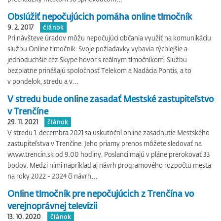
Obslúžiť nepočujúcich pomáha online tlmočník
9. 2. 2017
článok
Pri návšteve úradov môžu nepočujúci občania využiť na komunikáciu
službu Online tlmočník. Svoje požiadavky vybavia rýchlejšie a
jednoduchšie cez Skype hovor s reálnym tlmočníkom. Službu
bezplatne prinášajú spoločnosť Telekom a Nadácia Pontis, a to
v pondelok, stredu a v…
V stredu bude online zasadať Mestské zastupiteľstvo
v Trenčíne
29. 11. 2021
článok
V stredu 1. decembra 2021 sa uskutoční online zasadnutie Mestského
zastupiteľstva v Trenčíne. Jeho priamy prenos môžete sledovať na
www.trencin.sk od 9.00 hodiny. Poslanci majú v pláne prerokovať 33
bodov. Medzi nimi napríklad aj návrh programového rozpočtu mesta
na roky 2022 - 2024 či návrh…
Online tlmočník pre nepočujúcich z Trenčína vo
verejnoprávnej televízii
13. 10. 2020
článok