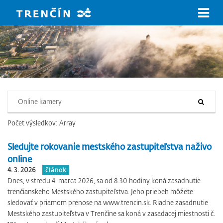
Prejsť na hlavný obsah
Vyhľadať na www.trencin.sk
Počet výsledkov: Array
Sledujte rokovanie mestského zastupiteľstva naživo
online
4. 3. 2026
článok
Dnes, v stredu 4. marca 2026, sa od 8.30 hodiny koná zasadnutie
trenčianskeho Mestského zastupiteľstva. Jeho priebeh môžete
sledovať v priamom prenose na www.trencin.sk. Riadne zasadnutie
Mestského zastupiteľstva v Trenčíne sa koná v zasadacej miestnosti č.