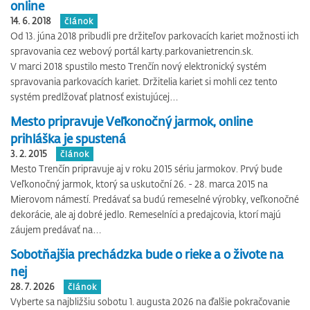
online
14. 6. 2018
článok
Od 13. júna 2018 pribudli pre držiteľov parkovacích kariet možnosti ich
spravovania cez webový portál karty.parkovanietrencin.sk.
V marci 2018 spustilo mesto Trenčín nový elektronický systém
spravovania parkovacích kariet. Držitelia kariet si mohli cez tento
systém predlžovať platnosť existujúcej…
Mesto pripravuje Veľkonočný jarmok, online
prihláška je spustená
3. 2. 2015
článok
Mesto Trenčín pripravuje aj v roku 2015 sériu jarmokov. Prvý bude
Veľkonočný jarmok, ktorý sa uskutoční 26. - 28. marca 2015 na
Mierovom námestí. Predávať sa budú remeselné výrobky, veľkonočné
dekorácie, ale aj dobré jedlo. Remeselníci a predajcovia, ktorí majú
záujem predávať na…
Sobotňajšia prechádzka bude o rieke a o živote na
nej
28. 7. 2026
článok
Vyberte sa najbližšiu sobotu 1. augusta 2026 na ďalšie pokračovanie