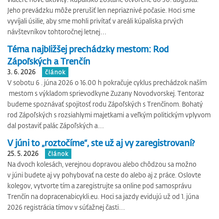
Jeho prevádzku môže prerušiť len nepriaznivé počasie. Hoci sme
vyvíjali úsilie, aby sme mohli privítať v areáli kúpaliska prvých
návštevníkov tohtoročnej letnej…
Téma najbližšej prechádzky mestom: Rod
Zápoľských a Trenčín
3. 6. 2026
článok
V sobotu 6 . júna 2026 o 16.00 h pokračuje cyklus prechádzok naším
mestom s výkladom sprievodkyne Zuzany Novodvorskej. Tentoraz
budeme spoznávať spojitosť rodu Zápoľských s Trenčínom. Bohatý
rod Zápoľských s rozsiahlymi majetkami a veľkým politickým vplyvom
dal postaviť palác Zápoľských a…
V júni to „roztočíme“, ste už aj vy zaregistrovaní?
25. 5. 2026
článok
Na dvoch kolesách, verejnou dopravou alebo chôdzou sa možno
v júni budete aj vy pohybovať na ceste do alebo aj z práce. Oslovte
kolegov, vytvorte tím a zaregistrujte sa online pod samosprávu
Trenčín na dopracenabicykli.eu. Hoci sa jazdy evidujú už od 1. júna
2026 registrácia tímov v súťažnej časti…