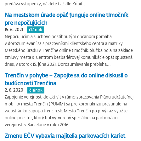
predáva vstupenky, nájdete tlačidlo Kúpiť…
Na mestskom úrade opäť funguje online tlmočník
pre nepočujúcich
15. 6. 2021
článok
Nepočujúcim a sluchovo postihnutým občanom pomáha
v dorozumievaní sa s pracovníkmi klientskeho centra a matriky
Mestského úradu v Trenčíne online tlmočník. Služba bola na základe
zmluvy mesta s Centrom bezbariérovej komunikácie opäť spustená
dnes, v utorok 15. júna 2021. Dorozumievanie prebieha…
Trenčín v pohybe – Zapojte sa do online diskusií o
budúcnosti Trenčína
2. 6. 2020
článok
Zapojenie verejnosti do aktivít v rámci spracovania Plánu udržateľnej
mobility mesta Trenčín (PUMM) sa pre koronakrízu presunulo na
webstránku zapojsa.trencin.sk. Mesto Trenčín po prvý raz využije
online priestor, ktorý bol vytvorený špeciálne na participáciu
verejnosti v Barcelone v roku 2016. …
Zmenu EČV vybavia majitelia parkovacích kariet