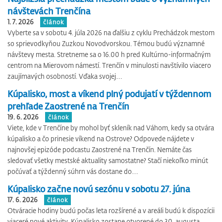
návštevách Trenčína
1. 7. 2026
článok
Vyberte sa v sobotu 4. júla 2026 na ďalšiu z cyklu Prechádzok mestom
so sprievodkyňou Zuzkou Novodvorskou. Témou budú významné
návštevy mesta. Stretneme sa o 16.00 h pred Kultúrno-informačným
centrom na Mierovom námestí. Trenčín v minulosti navštívilo viacero
zaujímavých osobností. Vďaka svojej…
Kúpalisko, most a víkend plný podujatí v týždennom
prehľade Zaostrené na Trenčín
19. 6. 2026
článok
Viete, kde v Trenčíne by mohol byť skleník nad Váhom, kedy sa otvára
kúpalisko a čo prinesie víkend na Ostrove? Odpovede nájdete v
najnovšej epizóde podcastu Zaostrené na Trenčín. Nemáte čas
sledovať všetky mestské aktuality samostatne? Stačí niekoľko minút
počúvať a týždenný súhrn vás dostane do…
Kúpalisko začne novú sezónu v sobotu 27. júna
17. 6. 2026
článok
Otváracie hodiny budú počas leta rozšírené a v areáli budú k dispozícii
viaceré nové aktivity. Kúpalisko zostane otvorené do 30. augusta.