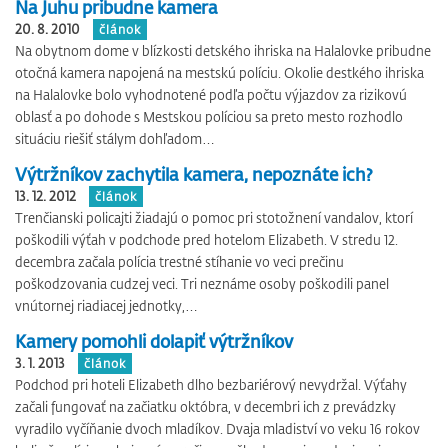
Na Juhu pribudne kamera
20. 8. 2010
článok
Na obytnom dome v blízkosti detského ihriska na Halalovke pribudne
otočná kamera napojená na mestskú políciu. Okolie destkého ihriska
na Halalovke bolo vyhodnotené podľa počtu výjazdov za rizikovú
oblasť a po dohode s Mestskou políciou sa preto mesto rozhodlo
situáciu riešiť stálym dohľadom…
Výtržníkov zachytila kamera, nepoznáte ich?
13. 12. 2012
článok
Trenčianski policajti žiadajú o pomoc pri stotožnení vandalov, ktorí
poškodili výťah v podchode pred hotelom Elizabeth. V stredu 12.
decembra začala polícia trestné stíhanie vo veci prečinu
poškodzovania cudzej veci. Tri neznáme osoby poškodili panel
vnútornej riadiacej jednotky,…
Kamery pomohli dolapiť výtržníkov
3. 1. 2013
článok
Podchod pri hoteli Elizabeth dlho bezbariérový nevydržal. Výťahy
začali fungovať na začiatku októbra, v decembri ich z prevádzky
vyradilo vyčíňanie dvoch mladíkov. Dvaja mladiství vo veku 16 rokov