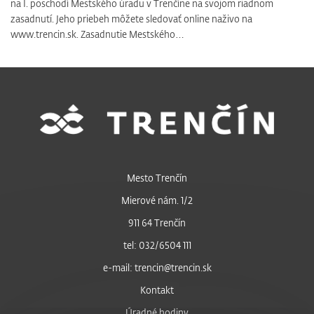
na I. poschodí Mestského úradu v Trenčíne na svojom riadnom
zasadnutí. Jeho priebeh môžete sledovať online naživo na
www.trencin.sk. Zasadnutie Mestského…
Mesto Trenčín
Mierové nám. 1/2
911 64 Trenčín
tel: 032/6504 111
e-mail: trencin@trencin.sk
Kontakt
Úradné hodiny