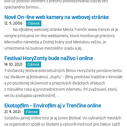
boli už políciou obvinení z prečinu poškodzovania cudzej veci
spáchaného formou…
Nové On-line web kamery na webovej stránke
12. 9. 2006
článok
Na oficiálnej webovej stránke Mesta Trenčín www.trencin.sk je
verejne prístupná on-line webkamera, ktorá monitoruje priestory
Mierového námestia a Dolnej brány pod Mestskou vežou. Je
umiestnená na budove mestského úradu a jej…
Festival HoryZonty bude naživo i online
14. 10. 2021
článok
Trenčiansky festival dobrodružných filmov HoryZonty ponúkne tento
raz divákom aj festivalovú „dupľu“ - filmy predstaví tradične v kinosále
a po pozitívnej skúsenosti a priaznivých diváckych ohlasoch
z minulého roka aj prostredníctvom internetu. Pri zvažovaní, ktorú
verziu podujatia uprednostniť,…
Ekotopfilm - Envirofilm aj v Trenčíne online
21. 4. 2021
článok
Súčasťou jarnej online tour je aj Junior festival. Vo vybraných mestách
sa organizátori spojili so školami a vytvorili možnosť pre žiakov zažiť