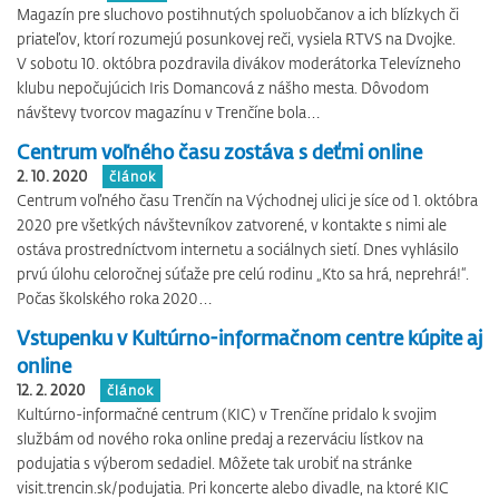
Magazín pre sluchovo postihnutých spoluobčanov a ich blízkych či
priateľov, ktorí rozumejú posunkovej reči, vysiela RTVS na Dvojke.
V sobotu 10. októbra pozdravila divákov moderátorka Televízneho
klubu nepočujúcich Iris Domancová z nášho mesta. Dôvodom
návštevy tvorcov magazínu v Trenčíne bola…
Centrum voľného času zostáva s deťmi online
2. 10. 2020
článok
Centrum voľného času Trenčín na Východnej ulici je síce od 1. októbra
2020 pre všetkých návštevníkov zatvorené, v kontakte s nimi ale
ostáva prostredníctvom internetu a sociálnych sietí. Dnes vyhlásilo
prvú úlohu celoročnej súťaže pre celú rodinu „Kto sa hrá, neprehrá!“.
Počas školského roka 2020…
Vstupenku v Kultúrno-informačnom centre kúpite aj
online
12. 2. 2020
článok
Kultúrno-informačné centrum (KIC) v Trenčíne pridalo k svojim
službám od nového roka online predaj a rezerváciu lístkov na
podujatia s výberom sedadiel. Môžete tak urobiť na stránke
visit.trencin.sk/podujatia. Pri koncerte alebo divadle, na ktoré KIC