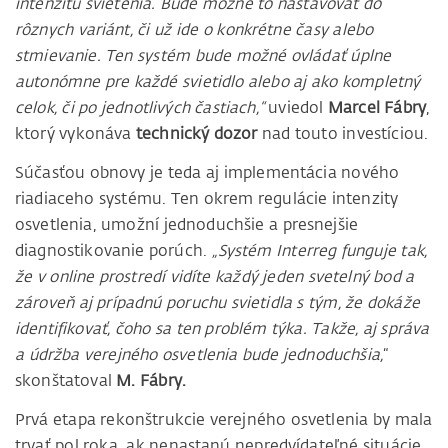
intenzitu svietenia. Bude možné to nastavovať do
rôznych variánt, či už ide o konkrétne časy alebo
stmievanie. Ten systém bude možné ovládať úplne
autonómne pre každé svietidlo alebo aj ako kompletný
celok, či po jednotlivých častiach,“
uviedol
Marcel Fábry
,
ktorý vykonáva
technický dozor
nad touto investíciou.
Súčasťou obnovy je teda aj implementácia nového
riadiaceho systému. Ten okrem regulácie intenzity
osvetlenia, umožní jednoduchšie a presnejšie
diagnostikovanie porúch.
„Systém Interreg funguje tak,
že v online prostredí vidíte každý jeden svetelný bod a
zároveň aj prípadnú poruchu svietidla s tým, že dokáže
identifikovať, čoho sa ten problém týka. Takže, aj správa
a údržba verejného osvetlenia bude jednoduchšia,
“
skonštatoval
M. Fábry.
Prvá etapa rekonštrukcie verejného osvetlenia by mala
trvať pol roka, ak nenastanú nepredvídateľné situácie.