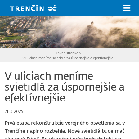
Prejsť na hlavný obsah
Hlavná stránka
>
V uliciach meníme svietidlá za úspornejšie a efektívnejšie
V uliciach meníme
svietidlá za úspornejšie a
efektívnejšie
21. 3. 2025
Prvá etapa rekonštrukcie verejného osvetlenia sa v
Trenčíne naplno rozbehla. Nové svietidlá bude mať