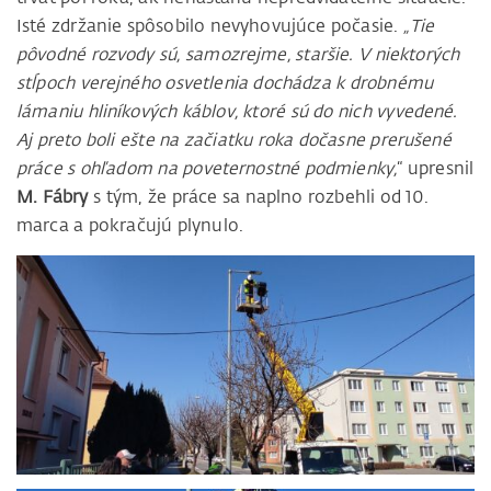
Isté zdržanie spôsobilo nevyhovujúce počasie.
„Tie
pôvodné rozvody sú, samozrejme, staršie. V niektorých
stĺpoch verejného osvetlenia dochádza k drobnému
lámaniu hliníkových káblov, ktoré sú do nich vyvedené.
Aj preto boli ešte na začiatku roka dočasne prerušené
práce s ohľadom na poveternostné podmienky,
“ upresnil
M. Fábry
s tým, že práce sa naplno rozbehli od 10.
marca a pokračujú plynulo.