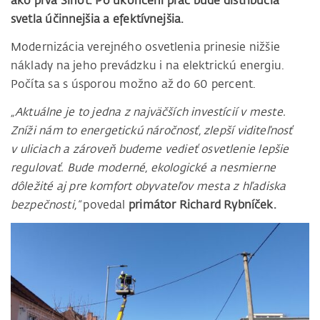
ako prvá Sihoť. Po ukončení prác bude distribúcia
svetla účinnejšia a efektívnejšia.
Modernizácia verejného osvetlenia prinesie nižšie
náklady na jeho prevádzku i na elektrickú energiu.
Počíta sa s úsporou možno až do 60 percent.
„Aktuálne je to jedna z najväčších investícií v meste.
Zníži nám to energetickú náročnosť, zlepší viditeľnosť
v uliciach a zároveň budeme vedieť osvetlenie lepšie
regulovať. Bude moderné, ekologické a nesmierne
dôležité aj pre komfort obyvateľov mesta z hľadiska
bezpečnosti,“
povedal
primátor Richard Rybníček.