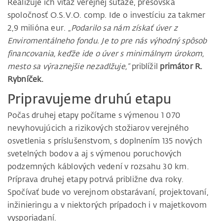
Realizuje ich víťaz verejnej súťaže, prešovská
spoločnosť O.S.V.O. comp. Ide o investíciu za takmer
2,9 milióna eur. „
Podarilo sa nám získať úver z
Enviromentálneho fondu. Je to pre nás výhodný spôsob
financovania, keďže ide o úver s minimálnym úrokom,
mesto sa výraznejšie nezadlžuje,“
priblížil
primátor R.
Rybníček.
Pripravujeme druhú etapu
Počas druhej etapy počítame s výmenou 1 070
nevyhovujúcich a rizikových stožiarov verejného
osvetlenia s príslušenstvom, s doplnením 135 nových
svetelných bodov a aj s výmenou poruchových
podzemných káblových vedení v rozsahu 30 km.
Príprava druhej etapy potrvá približne dva roky.
Spočívať bude vo verejnom obstarávaní, projektovaní,
inžinieringu a v niektorých prípadoch i v majetkovom
vysporiadaní.