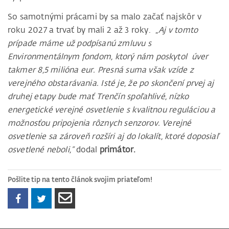
So samotnými prácami by sa malo začať najskôr v
roku 2027 a trvať by mali 2 až 3 roky. „
Aj v tomto
prípade máme už podpísanú zmluvu s
Environmentálnym fondom, ktorý nám poskytol úver
takmer 8,5 milióna eur. Presná suma však vzíde z
verejného obstarávania. Isté je, že po skončení prvej aj
druhej etapy bude mať Trenčín spoľahlivé, nízko
energetické verejné osvetlenie s kvalitnou reguláciou a
možnosťou pripojenia rôznych senzorov. Verejné
osvetlenie sa zároveň rozšíri aj do lokalít, ktoré doposiaľ
osvetlené neboli,“
dodal
primátor.
Pošlite tip na tento článok svojim priateľom!