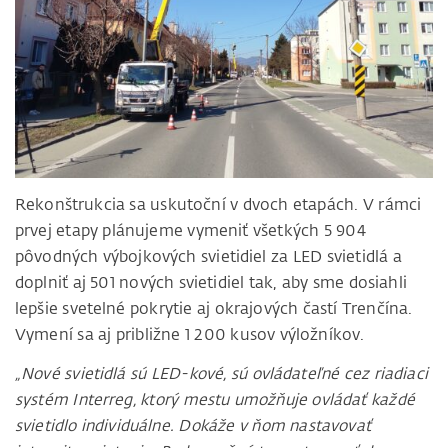
Rekonštrukcia sa uskutoční v dvoch etapách. V rámci
prvej etapy plánujeme vymeniť všetkých 5 904
pôvodných výbojkových svietidiel za LED svietidlá a
doplniť aj 501 nových svietidiel tak, aby sme dosiahli
lepšie svetelné pokrytie aj okrajových častí Trenčína.
Vymení sa aj približne 1 200 kusov výložníkov.
„Nové svietidlá sú LED-kové, sú ovládateľné cez riadiaci
systém Interreg, ktorý mestu umožňuje ovládať každé
svietidlo individuálne. Dokáže v ňom nastavovať