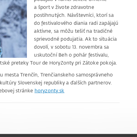
a šport v živote zdravotne
postihnutých. Návštevníci, ktorí sa
do festivalového diania radi zapájajú
aktívne, sa môžu tešiť na tradičné
sprievodné podujatia. Ak to situácia
dovolí, v sobotu 13. novembra sa
uskutoční Beh o pohár festivalu,
tské preteky Tour de HoryZonty pri Zátoke pokoja.
rou mesta Trenčín, Trenčianskeho samosprávneho
kultúry Slovenskej republiky a ďalších partnerov.
ebovej stránke
horyzonty.sk