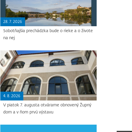
28. 7. 2026
Sobotňajšia prechádzka bude o rieke a o živote
na nej
4. 8. 2026
V piatok 7. augusta otvárame obnovený Župný
dom a v ňom prvú výstavu