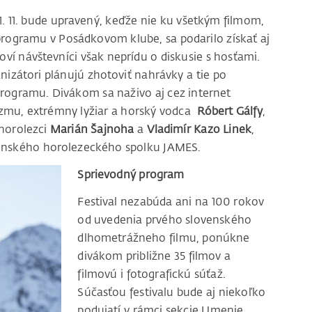
21. 11. bude upravený, keďže nie ku všetkým filmom,
rogramu v Posádkovom klube, sa podarilo získať aj
oví návštevníci však neprídu o diskusie s hosťami.
nizátori plánujú zhotoviť nahrávky a tie po
programu. Divákom sa naživo aj cez internet
izmu, extrémny lyžiar a horský vodca
Róbert Gálfy
,
horolezci
Marián Šajnoha
a
Vladimír Kazo Linek
,
venského horolezeckého spolku JAMES.
Sprievodný program
Festival nezabúda ani na 100 rokov
od uvedenia prvého slovenského
dlhometrážneho filmu, ponúkne
divákom približne 35 filmov a
filmovú i fotografickú súťaž.
Súčasťou festivalu bude aj niekoľko
podujatí v rámci sekcie Umenie