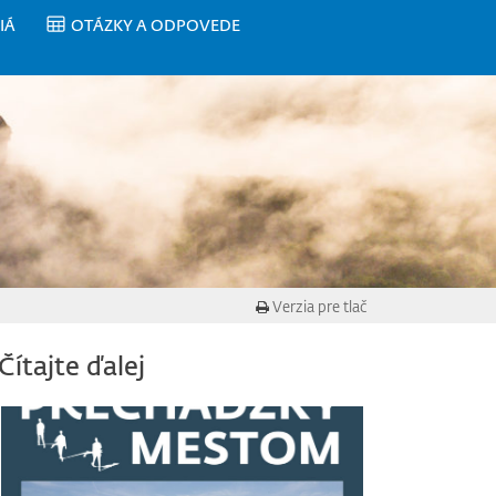
IÁ
OTÁZKY A ODPOVEDE
Verzia pre tlač
Čítajte ďalej