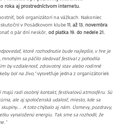
o roka aj prostredníctvom internetu.
nostniť, boli organizátori na vážkach. Nakoniec
a uskutoční v Posádkovom klube
11. až 13. novembra
konať o pár dní neskôr,
od piatka 19. do nedele 21.
dpovedať, ktoré rozhodnutie bude najlepšie, v hre je
v, mnohým sa páčilo sledovať festival z pohodlia
rým by vzdialenosť, zdravotný stav alebo rodinné
keby bol na živo,“
vysvetľuje jedna z organizátoriek
rí majú radi osobný kontakt, festivalovú atmosféru. Sú
túrna, ale aj spoločenská udalosť, miesto, kde sa
j skupiny… A toto chýbalo aj nám. Úsmevy, pozdravy,
etku vynaloženú energiu. Tak sme sa rozhodli, že
ne.“