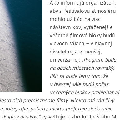
Ako informujú organizátori,
aby si festivalovú atmosféru
mohlo užiť čo najviac
návštevníkov, vyťaženejšie
večerné filmové bloky budú
v dvoch sálach – v hlavnej
divadelnej a v menšej,
univerzálnej.
„Program bude
na oboch miestach rovnaký,
líšiť sa bude len v tom, že
v hlavnej sále budú počas
večerných blokov prebiehať aj
miesto nich premietneme filmy. Niekto má rád živý
, fotografie, príbehy, niekto preferuje sledovanie
 skupiny divákov,“
vysvetľuje rozhodnutie štábu M.