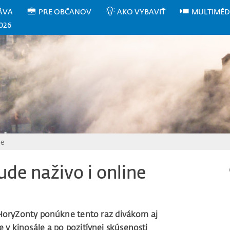
ÁVA
PRE OBČANOV
AKO VYBAVIŤ
MULTIMÉD
026
ne
ude naživo i online
 HoryZonty ponúkne tento raz divákom aj
ne v kinosále a po pozitívnej skúsenosti