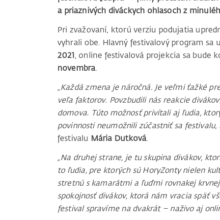
a priaznivých diváckych ohlasoch z minuléh
Pri zvažovaní, ktorú verziu podujatia upred
vyhrali obe. Hlavný festivalový program s
2021
, online festivalová projekcia sa bude 
novembra
.
„Každá zmena je náročná. Je veľmi ťažké pre
veľa faktorov. Povzbudili nás reakcie diváko
domova. Túto možnosť privítali aj ľudia, kto
povinnosti neumožnili zúčastniť sa festivalu, 
festivalu
Mária Dutková
.
„Na druhej strane, je tu skupina divákov, kto
to ľudia, pre ktorých sú HoryZonty nielen kul
stretnú s kamarátmi a ľuďmi rovnakej krvne
spokojnosť divákov, ktorá nám vracia späť vš
festival spravíme na dvakrát – naživo aj onli