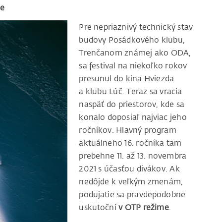
be
Pre nepriaznivý technický stav
budovy Posádkového klubu,
Trenčanom známej ako ODA,
sa festival na niekoľko rokov
presunul do kina Hviezda
a klubu Lúč. Teraz sa vracia
naspäť do priestorov, kde sa
konalo doposiaľ najviac jeho
ročníkov. Hlavný program
aktuálneho 16. ročníka tam
prebehne 11. až 13. novembra
2021 s účasťou divákov. Ak
nedôjde k veľkým zmenám,
podujatie sa pravdepodobne
uskutoční
v OTP režime
.