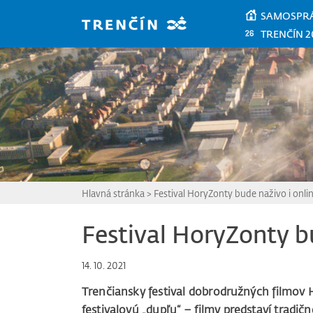
Prejsť na hlavný obsah
SAMOSPR
TRENČÍN 2
Hlavná stránka
>
Festival HoryZonty bude naživo i onli
Festival HoryZonty b
14. 10. 2021
Trenčiansky festival dobrodružných filmov
festivalovú „dupľu“ – filmy predstaví tradič