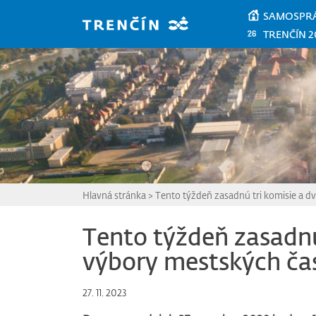
Prejsť na hlavný obsah
SAMOSPR
TRENČÍN 2
Hlavná stránka
>
Tento týždeň zasadnú tri komisie a d
Tento týždeň zasadnú
výbory mestských čas
27. 11. 2023