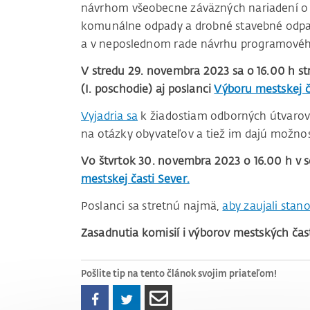
návrhom všeobecne záväzných nariadení o
komunálne odpady a drobné stavebné odpad
a v neposlednom rade návrhu programovéh
V stredu 29. novembra 2023 sa o 16.00 h st
(I. poschodie) aj poslanci
Výboru mestskej č
Vyjadria sa
k žiadostiam odborných útvaro
na otázky obyvateľov a tiež im dajú možnos
Vo štvrtok 30. novembra 2023 o 16.00 h v 
mestskej časti Sever.
Poslanci sa stretnú najmä,
aby zaujali stan
Zasadnutia komisií i výborov mestských čast
Pošlite tip na tento článok svojim priateľom!