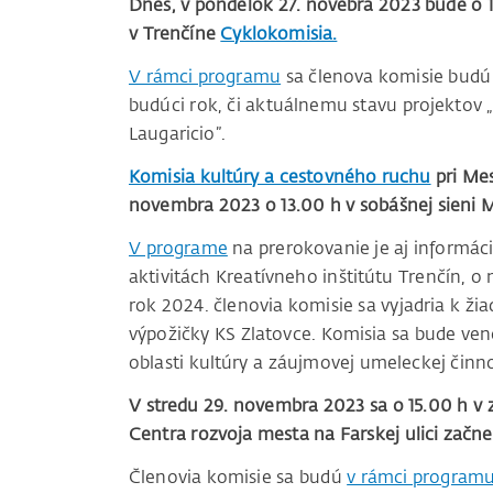
Dnes, v pondelok 27. novebra 2023 bude o 
v Trenčíne
Cyklokomisia.
V rámci programu
sa členova komisie budú
budúci rok, či aktuálnemu stavu projektov 
Laugaricio”.
Komisia kultúry a cestovného ruchu
pri Mes
novembra 2023 o 13.00 h v sobášnej sieni 
V programe
na prerokovanie je aj informác
aktivitách Kreatívneho inštitútu Trenčín,
rok 2024. členovia komisie sa vyjadria k žia
výpožičky KS Zlatovce. Komisia sa bude veno
oblasti kultúry a záujmovej umeleckej činno
V stredu 29. novembra 2023 sa o 15.00 h v 
Centra rozvoja mesta na Farskej ulici začn
Členovia komisie sa budú
v rámci program