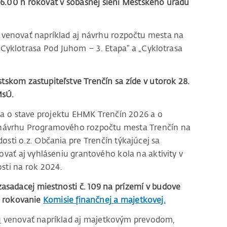
16.00 h rokovať v sobášnej sieni Mestského úradu
 venovať napríklad aj návrhu rozpočtu mesta na
„Cyklotrasa Pod Juhom – 3. Etapa” a „Cyklotrasa
tskom zastupiteľstve Trenčín sa zíde v utorok 28.
MsÚ.
ia o stave projektu EHMK Trenčín 2026 a o
 o návrhu Programového rozpočtu mesta Trenčín na
dosti o.z. Občania pre Trenčín týkajúcej sa
vať aj vyhláseniu grantového kola na aktivity v
sti na rok 2024.
zasadacej miestnosti č. 109 na prízemí v budove
e rokovanie
Komisie finančnej a majetkovej.
u
venovať napríklad aj majetkovým prevodom,