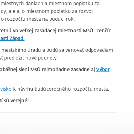
 miestnych daniach a miestnom poplatku za
y, ale aj o miestnom poplatku za rozvoj
o rozpočtu mesta na budúci rok.
retnú vo veľkej zasadacej miestnosti MsÚ Trenčín
asti Západ.
v mestského úradu a budú sa venovať odpovediam
ť predložiť nové podnety.
sobášnej sieni MsÚ mimoriadne zasadne aj
Výbor
ovisko
k návrhu budúcoročného rozpočtu mesta.
í sú verejné!