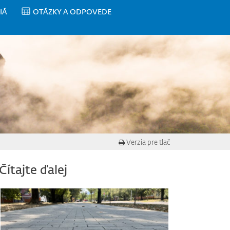
IÁ
OTÁZKY A ODPOVEDE
Verzia pre tlač
Čítajte ďalej