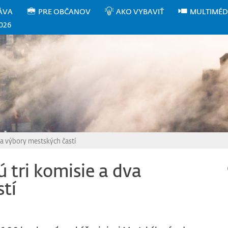
ÁVA
PRE OBČANOV
AKO VYBAVIŤ
MULTIMÉD
026
va výbory mestských častí
 tri komisie a dva
tí