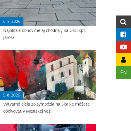
6. 8. 2026
Najbližšie obnovíme aj chodníky na Ulici kpt.
Jaroša
EN
5. 8. 2026
Výtvarné diela zo sympózia na Skalke môžete
obdivovať v Mestskej veži