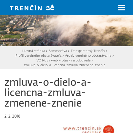
Prejsť na hlavný obsah
Hlavná stránka
>
Samospráva
>
Transparentný Trenčín
>
Profil verejného obstarávateľa
>
Archív verejného obstarávania
>
VO Nový web – otázky a odpovede
>
zmluva-o-dielo-a-licencna-zmluva-zmenene-znenie
zmluva-o-dielo-a-
licencna-zmluva-
zmenene-znenie
2. 2. 2018