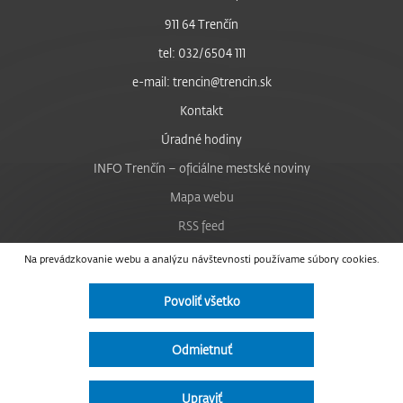
911 64 Trenčín
tel: 032/6504 111
e-mail: trencin@trencin.sk
Kontakt
Úradné hodiny
INFO Trenčín – oficiálne mestské noviny
Mapa webu
RSS feed
Nastavenie cookies
Na prevádzkovanie webu a analýzu návštevnosti používame súbory cookies.
Facebook
Povoliť všetko
YouTube
Instagram
Odmietnuť
Vyhlásenie o prístupnosti
Upraviť