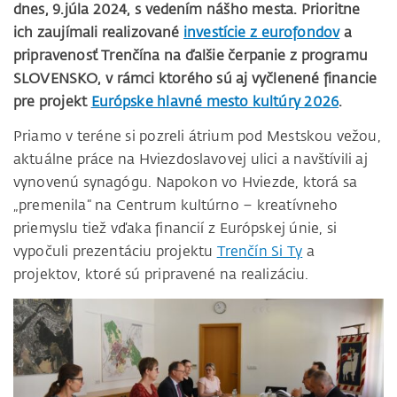
dnes, 9.júla 2024, s vedením nášho mesta. Prioritne
ich zaujímali realizované
investície z eurofondov
a
pripravenosť Trenčína na ďalšie čerpanie z programu
SLOVENSKO, v rámci ktorého sú aj vyčlenené financie
pre projekt
Európske hlavné mesto kultúry 2026
.
Priamo v teréne si pozreli átrium pod Mestskou vežou,
aktuálne práce na Hviezdoslavovej ulici a navštívili aj
vynovenú synagógu. Napokon vo Hviezde, ktorá sa
„premenila“ na Centrum kultúrno – kreatívneho
priemyslu tiež vďaka financií z Európskej únie, si
vypočuli prezentáciu projektu
Trenčín Si Ty
a
projektov, ktoré sú pripravené na realizáciu.