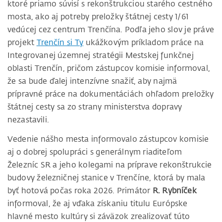
ktoré priamo súvisí s rekonštrukciou starého cestného
mosta, ako aj potreby preložky štátnej cesty 1/61
vedúcej cez centrum Trenčína. Podľa jeho slov je práve
projekt
Trenčín si Ty
ukážkovým príkladom práce na
Integrovanej územnej stratégii Mestskej funkčnej
oblasti Trenčín, pričom zástupcov komisie informoval,
že sa bude ďalej intenzívne snažiť, aby najmä
prípravné práce na dokumentáciách ohľadom preložky
štátnej cesty sa zo strany ministerstva dopravy
nezastavili.
Vedenie nášho mesta informovalo zástupcov komisie
aj o dobrej spolupráci s generálnym riaditeľom
Železníc SR a jeho kolegami na príprave rekonštrukcie
budovy železničnej stanice v Trenčíne, ktorá by mala
byť hotová počas roka 2026. Primátor
R. Rybníček
informoval, že aj vďaka získaniu titulu Európske
hlavné mesto kultúry si záväzok zrealizovať túto