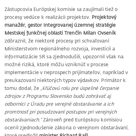
Zástupcovia Európskej komisie sa zaujímali tiež o
procesy vedúce k realizácii projektov.
Projektový
manažér, gestor Integrovanej územnej stratégie
Mestskej funkčnej oblasti Trenčín Milan Ovseník
zdôraznil, že niektoré procesy pri schvaľovaní
Ministerstvom regionálneho rozvoja, investícií a
informatizácie SR sa zjednodušili, upozornil však na
možné riziká, ktoré môžu vzniknúť v procese
implementácie v neprospech prijímateľov, napríklad v
preukazovaní niektorých typov výdavkov. Primátor k
tomu dodal, že „
kľúčovú rolu pre úspešné čerpanie
zdrojov z Programu Slovensko budú zohrávať aj
odborníci z Úradu pre verejné obstarávanie a ich
promtnosť pri posudzovaní postupov pri verejných
obstarávaniach.“
Zároveň pred Európskou komisiou
ocenil zjednodušenie zákona o verejnom obstarávaní,
ktoré predložil
minister Richard Raši.