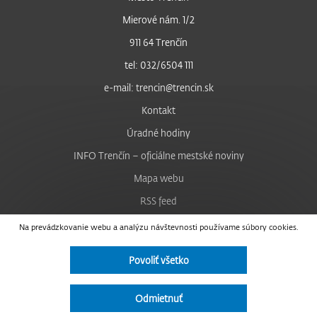
Mierové nám. 1/2
911 64 Trenčín
tel: 032/6504 111
e-mail: trencin@trencin.sk
Kontakt
Úradné hodiny
INFO Trenčín – oficiálne mestské noviny
Mapa webu
RSS feed
Nastavenie cookies
Na prevádzkovanie webu a analýzu návštevnosti používame súbory cookies.
Facebook
Povoliť všetko
YouTube
Instagram
Odmietnuť
Vyhlásenie o prístupnosti