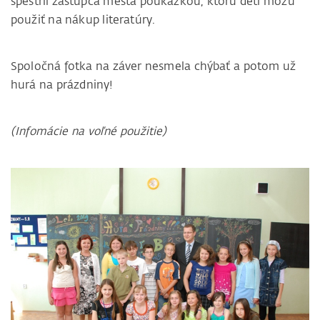
spestril zástupca mesta poukážkou, ktorú deti môžu
použiť na nákup literatúry.
Spoločná fotka na záver nesmela chýbať a potom už
hurá na prázdniny!
(Infomácie na voľné použitie)