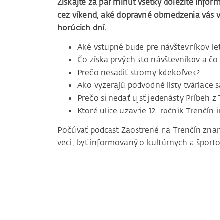
Získajte za pár minút všetky dôležité infor
cez víkend, aké dopravné obmedzenia vás v
horúcich dní.
Aké vstupné bude pre návštevníkov let
Čo získa prvých sto návštevníkov a čo
Prečo nesadiť stromy kdekoľvek?
Ako vyzerajú podvodné listy tváriace 
Prečo si nedať ujsť jedenásty Príbeh z
Ktoré ulice uzavrie 12. ročník Trenčín 
Počúvať podcast Zaostrené na Trenčín zname
veci, byť informovaný o kultúrnych a šport