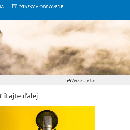
IÁ
OTÁZKY A ODPOVEDE
Verzia pre tlač
Čítajte ďalej