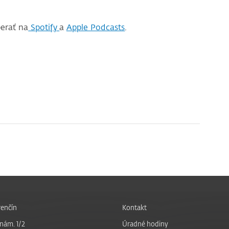
erať na
Spotify
a
Apple Podcasts
.
enčín
Kontakt
nám. 1/2
Úradné hodiny