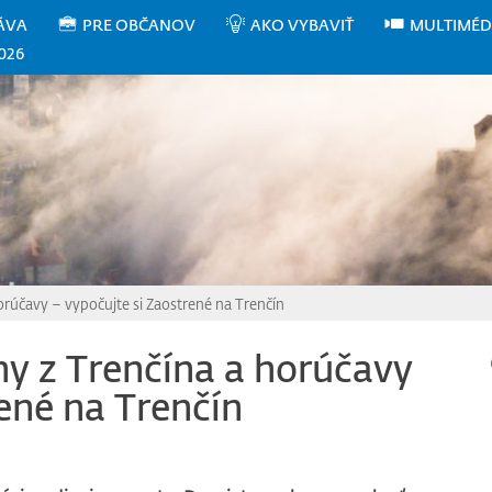
ÁVA
PRE OBČANOV
AKO VYBAVIŤ
MULTIMÉD
026
orúčavy – vypočujte si Zaostrené na Trenčín
hy z Trenčína a horúčavy
rené na Trenčín