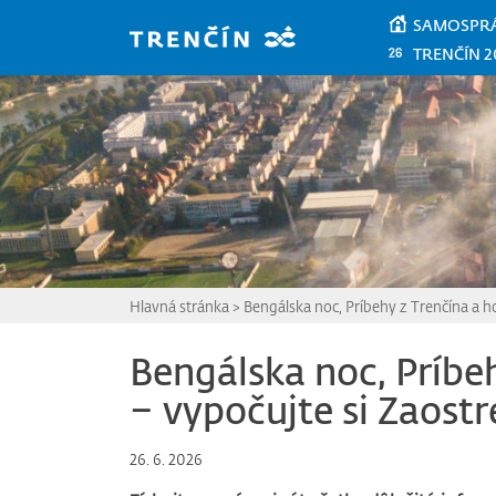
Prejsť na hlavný obsah
SAMOSPR
TRENČÍN 2
Hlavná stránka
>
Bengálska noc, Príbehy z Trenčína a h
Bengálska noc, Príbe
– vypočujte si Zaost
26. 6. 2026