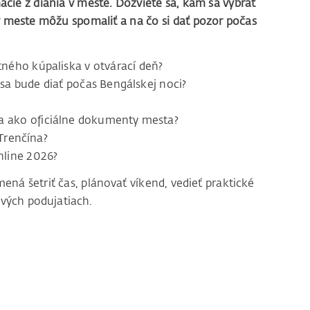
mácie z diania v meste. Dozviete sa, kam sa vybrať
 meste môžu spomaliť a na čo si dať pozor počas
ného kúpaliska v otvárací deň?
 sa bude diať počas Bengálskej noci?
sa ako oficiálne dokumenty mesta?
 Trenčína?
inline 2026?
ná šetriť čas, plánovať víkend, vedieť praktické
ových podujatiach.