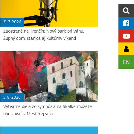
31. 7. 2026
Zaostrené na Trenčín: Nový park pri Váhu,
Župný dom, stanica aj kultúrny víkend
EN
5. 8. 2026
Výtvarné diela zo sympózia na Skalke môžete
obdivovať v Mestskej veži