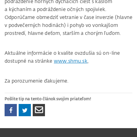
podráždenie horných dýchacích ciest s kašľom
a kýchaním a podráždenie očných spojiviek.
Odporúčame obmedziť vetranie v čase inverzie (hlavne
v podvečerných hodinách) i pohyb vo vonkajšom
prostredí, hlavne deťom, starším a chorým ľuďom.
Aktuálne informácie o kvalite ovzdušia sú on-line
dostupné na stránke
www.shmu.sk
,
Za porozumenie ďakujeme.
Pošlite tip na tento článok svojim priateľom!