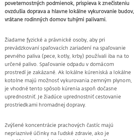
poveternostných podmienok, prispieva k znečisteniu
ovzdušia doprava a hlavne lokálne vykurovanie budov,
vrátane rodinných domov tuhými palivami.
Žiadame fyzické a právnické osoby, aby pri
prevádzkovaní spaľovacích zariadení na spaľovanie
pevného paliva (pece, kotly, krby) používali iba na to
určené palivo. Spaľovanie odpadu v domácom
prostredí je zakázané. Ak lokálne kúreniská a lokálne
kotolne majú možnosť vykurovania zemným plynom,
je vhodné tento spôsob kúrenia aspoň dočasne
uprednostniť. Je žiadúce uprednostniť cestovanie
prostriedkami hromadnej dopravy.
Zvýšené koncentrácie prachových častíc majú
nepriaznivé účinky na ľudské zdravie, ako je