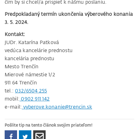
čím by si chcel/a prispieť k nášmu poslaniu.
Predpokladaný termín ukončenia výberového konania
3. 5. 2024.
Kontakt:
JUDr. Katarína Patková
vedúca kancelárie prednostu
kancelária prednostu
Mesto Trenčín
Mierové námestie 1/2
911 64 Trenčín
tel.:
032/6504 255
mobil:
0902 911 142
e-mail:
vyberove.konanie@trencin.sk
Pošlite tip na tento článok svojim priateľom!