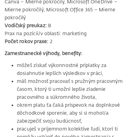
Canva – Mierne pokročilý, Microsoft OneDrive –
Mierne pokročilý, Microsoft Office 365 – Mierne
pokročilý
Vodičský preukaz:
B
Prax na pozícii/v oblasti: marketing
Počet rokov praxe:
2
Zamestnanecké výhody, benefity:
môžeš získať výkonnostné príplatky za
dosiahnutie lepších výsledkov v práci,
máš možnosť pracovať s pružným pracovným
časom, ktorý ti umožní lepšie zladenie
pracovného a súkromného života,
okrem platu ťa čaká príspevok na doplnkové
dôchodkové sporenie, aby si si mohol/a
zabezpečiť svoju budúcnosť,
pracuješ v príjemnom kolektíve ľudí, ktorí ti
pomôžu vstúpiť do nového zamestnania s