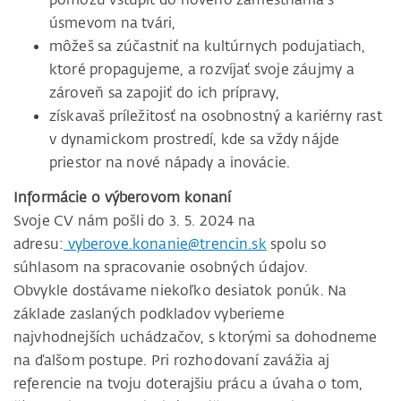
úsmevom na tvári,
môžeš sa zúčastniť na kultúrnych podujatiach,
ktoré propagujeme, a rozvíjať svoje záujmy a
zároveň sa zapojiť do ich prípravy,
získavaš príležitosť na osobnostný a kariérny rast
v dynamickom prostredí, kde sa vždy nájde
priestor na nové nápady a inovácie.
Informácie o výberovom konaní
Svoje CV nám pošli do 3. 5. 2024 na
adresu:
vyberove.konanie@trencin.sk
spolu so
súhlasom na spracovanie osobných údajov.
Obvykle dostávame niekoľko desiatok ponúk. Na
základe zaslaných podkladov vyberieme
najvhodnejších uchádzačov, s ktorými sa dohodneme
na ďalšom postupe. Pri rozhodovaní zavážia aj
referencie na tvoju doterajšiu prácu a úvaha o tom,