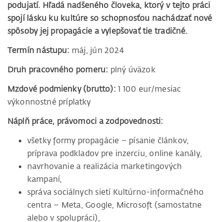
podujatí. Hľadá nadšeného človeka, ktorý v tejto práci
spojí lásku ku kultúre so schopnosťou nachádzať nové
spôsoby jej propagácie a vylepšovať tie tradičné.
Termín nástupu:
máj, jún 2024
Druh pracovného pomeru:
plný úväzok
Mzdové podmienky (brutto):
1 100 eur/mesiac
výkonnostné príplatky
Náplň práce, právomoci a zodpovednosti:
všetky formy propagácie – písanie článkov,
príprava podkladov pre inzerciu, online kanály,
navrhovanie a realizácia marketingových
kampaní,
správa sociálnych sietí Kultúrno-informačného
centra – Meta, Google, Microsoft (samostatne
alebo v spolupráci),