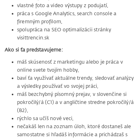
vlastné foto a video výstupy z podujatí,
práca s Google Analytics, search console a
firemným profilom,
spolupráca na SEO optimalizácii stránky
visittrencin.sk
Ako si ťa predstavujeme:
máš skúsenosť z marketingu alebo je práca v
online svete tvojím hobby,
baví ťa využívať aktuálne trendy, sledovať analýzy
a výsledky používať vo svojej práci,
máš bezchybný písomný prejav, v slovenčine si
pokročilý/á (C1) a v angličtine stredne pokročilý/á
(B2),
rýchlo sa učíš nové veci,
nečakáš len na zoznam úloh, ktoré dostaneš ale
samostatne si hľadáš informácie a prichádzaš s