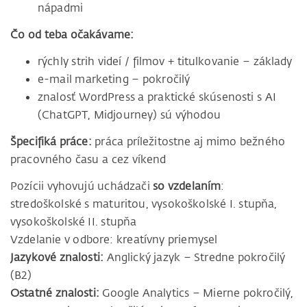
nápadmi
Čo od teba očakávame:
rýchly strih videí / filmov + titulkovanie – základy
e-mail marketing – pokročilý
znalosť WordPress a praktické skúsenosti s AI
(ChatGPT, Midjourney) sú výhodou
Špecifiká práce:
práca príležitostne aj mimo bežného
pracovného času a cez víkend
Pozícii vyhovujú uchádzači
so vzdelaním
:
stredoškolské s maturitou, vysokoškolské I. stupňa,
vysokoškolské II. stupňa
Vzdelanie v odbore: kreatívny priemysel
Jazykové znalosti:
Anglický jazyk – Stredne pokročilý
(B2)
Ostatné znalosti:
Google Analytics – Mierne pokročilý,