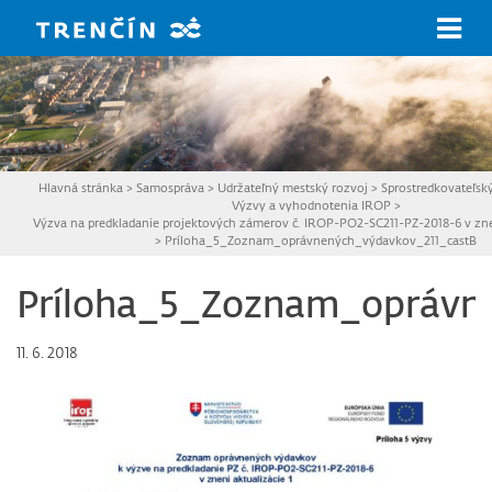
Prejsť na hlavný obsah
Hlavná stránka
>
Samospráva
>
Udržateľný mestský rozvoj
>
Sprostredkovateľsk
Výzvy a vyhodnotenia IROP
>
Výzva na predkladanie projektových zámerov č. IROP-PO2-SC211-PZ-2018-6 v znen
>
Príloha_5_Zoznam_oprávnených_výdavkov_211_castB
Príloha_5_Zoznam_oprávn
11. 6. 2018