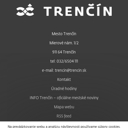
Mesto Trenčín
Mierové nám. 1/2
911 64 Trenčín
tel: 032/6504 111
e-mail: trencin@trencin.sk
Kontakt
Úradné hodiny
INFO Trenčín – oficiálne mestské noviny
Mapa webu
RSS feed
Nastavenie cookies
Na prevádzkovanie webu a analýzu návštevnosti používame súbory cookies.