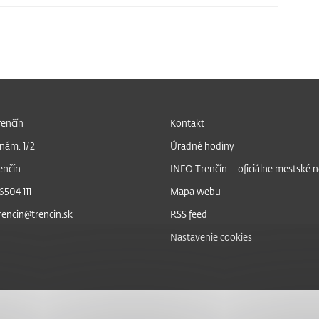
enčín
Kontakt
nám. 1/2
Úradné hodiny
enčín
INFO Trenčín – oficiálne mestské 
6504 111
Mapa webu
trencin@trencin.sk
RSS feed
Nastavenie cookies