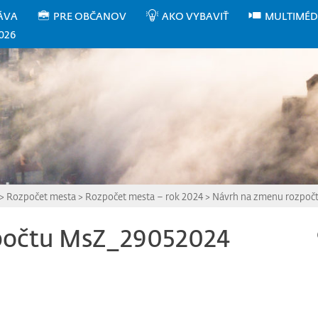
ÁVA
PRE OBČANOV
AKO VYBAVIŤ
MULTIMÉD
026
>
Rozpočet mesta
>
Rozpočet mesta – rok 2024
>
Návrh na zmenu rozpoč
počtu MsZ_29052024