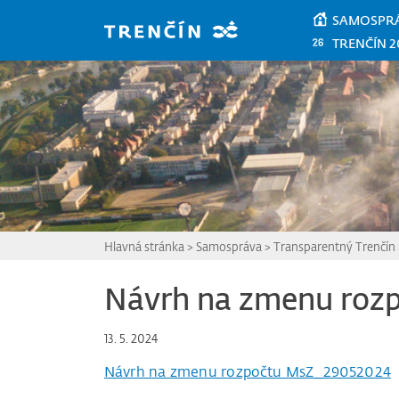
Prejsť na hlavný obsah
SAMOSPR
TRENČÍN 2
Hlavná stránka
>
Samospráva
>
Transparentný Trenčín
Návrh na zmenu roz
13. 5. 2024
Návrh na zmenu rozpočtu MsZ_29052024