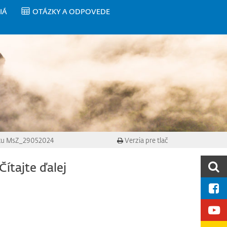
IÁ
OTÁZKY A ODPOVEDE
tu MsZ_29052024
Verzia pre tlač
Čítajte ďalej