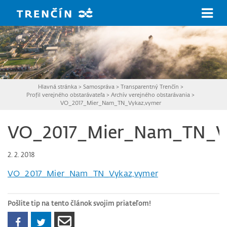
Prejsť na hlavný obsah
Hlavná stránka
>
Samospráva
>
Transparentný Trenčín
>
Profil verejného obstarávateľa
>
Archív verejného obstarávania
>
VO_2017_Mier_Nam_TN_Vykaz,vymer
VO_2017_Mier_Nam_TN_V
2. 2. 2018
VO_2017_Mier_Nam_TN_Vykaz,vymer
Pošlite tip na tento článok svojim priateľom!