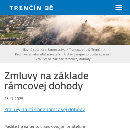
Prejsť na hlavný obsah
Hlavná stránka
>
Samospráva
>
Transparentný Trenčín
>
Profil verejného obstarávateľa
>
Archív verejného obstarávania
>
Zmluvy na základe rámcovej dohody
Zmluvy na základe
rámcovej dohody
26. 11. 2025
Zmluvy na základe rámcovej dohody
Pošlite tip na tento článok svojim priateľom!